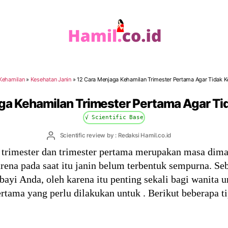
Hamil.co.id
Kehamilan
»
Kesehatan Janin
»
12 Cara Menjaga Kehamilan Trimester Pertama Agar Tidak 
ga Kehamilan Trimester Pertama Agar T
√ Scientific Base
Post
Scientific review by : Redaksi Hamil.co.id
author
 trimester dan trimester pertama merupakan masa dima
ena pada saat itu janin belum terbentuk sempurna. Se
 bayi Anda, oleh karena itu penting sekali bagi wanita 
rtama yang perlu dilakukan untuk . Berikut beberapa 