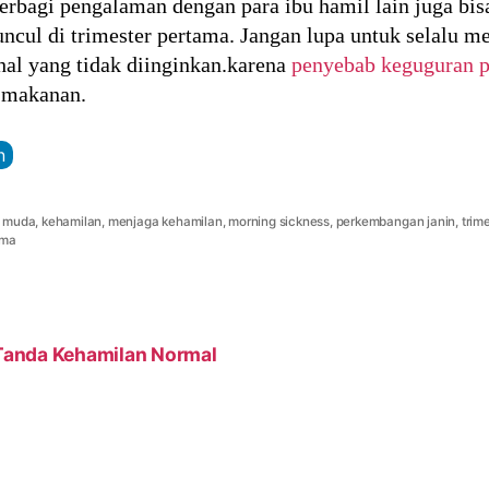
u, berbagi pengalaman dengan para ibu hamil lain juga
ncul di trimester pertama. Jangan lupa untuk selalu me
-hal yang tidak diinginkan.karena
penyebab keguguran 
n makanan.
n
l muda
,
kehamilan
,
menjaga kehamilan
,
morning sickness
,
perkembangan janin
,
trim
ama
 Tanda Kehamilan Normal