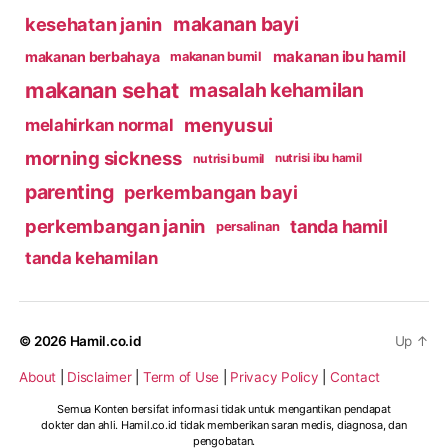
makanan bayi
kesehatan janin
makanan ibu hamil
makanan berbahaya
makanan bumil
makanan sehat
masalah kehamilan
menyusui
melahirkan normal
morning sickness
nutrisi bumil
nutrisi ibu hamil
parenting
perkembangan bayi
perkembangan janin
tanda hamil
persalinan
tanda kehamilan
© 2026
Hamil.co.id
Up
↑
About
|
Disclaimer
|
Term of Use
|
Privacy Policy
|
Contact
Semua Konten bersifat informasi tidak untuk mengantikan pendapat
dokter dan ahli. Hamil.co.id tidak memberikan saran medis, diagnosa, dan
pengobatan.