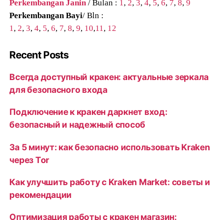
Perkembangan Janin
/ Bulan :
1
,
2
,
3
,
4
,
5
,
6
,
7
,
8
,
9
Perkembangan Bayi
/ Bln :
1
,
2
,
3
,
4
,
5
,
6
,
7
,
8
,
9
,
10
,
11
,
12
Recent Posts
Всегда доступный кракен: актуальные зеркала
для безопасного входа
Подключение к кракен даркнет вход:
безопасный и надежный способ
За 5 минут: как безопасно использовать Kraken
через Tor
Как улучшить работу с Kraken Market: советы и
рекомендации
Оптимизация работы с кракен магазин: