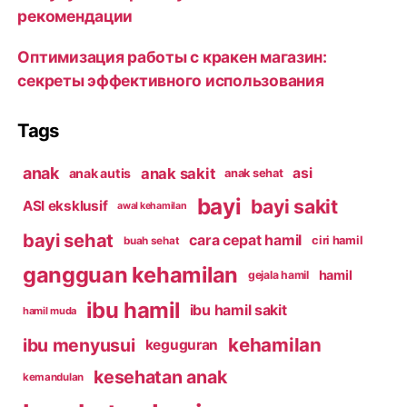
рекомендации
Оптимизация работы с кракен магазин:
секреты эффективного использования
Tags
anak
anak sakit
asi
anak autis
anak sehat
bayi
bayi sakit
ASI eksklusif
awal kehamilan
bayi sehat
cara cepat hamil
ciri hamil
buah sehat
gangguan kehamilan
hamil
gejala hamil
ibu hamil
ibu hamil sakit
hamil muda
kehamilan
ibu menyusui
keguguran
kesehatan anak
kemandulan