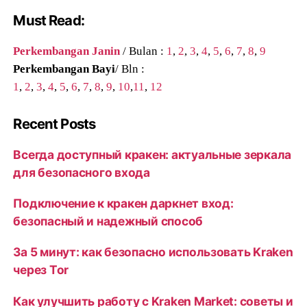
Must Read:
Perkembangan Janin
/ Bulan :
1
,
2
,
3
,
4
,
5
,
6
,
7
,
8
,
9
Perkembangan Bayi
/ Bln :
1
,
2
,
3
,
4
,
5
,
6
,
7
,
8
,
9
,
10
,
11
,
12
Recent Posts
Всегда доступный кракен: актуальные зеркала
для безопасного входа
Подключение к кракен даркнет вход:
безопасный и надежный способ
За 5 минут: как безопасно использовать Kraken
через Tor
Как улучшить работу с Kraken Market: советы и