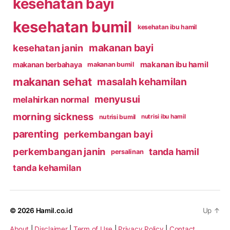
kesehatan bayi
kesehatan bumil
kesehatan ibu hamil
makanan bayi
kesehatan janin
makanan ibu hamil
makanan berbahaya
makanan bumil
makanan sehat
masalah kehamilan
menyusui
melahirkan normal
morning sickness
nutrisi bumil
nutrisi ibu hamil
parenting
perkembangan bayi
perkembangan janin
tanda hamil
persalinan
tanda kehamilan
© 2026
Hamil.co.id
Up
↑
About
|
Disclaimer
|
Term of Use
|
Privacy Policy
|
Contact