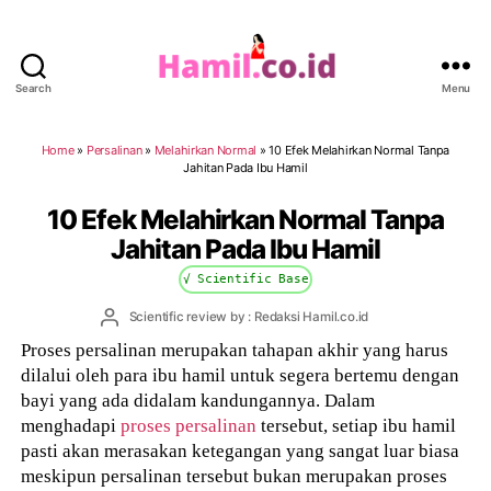
Search
Menu
Hamil.co.id
Home
»
Persalinan
»
Melahirkan Normal
»
10 Efek Melahirkan Normal Tanpa
Jahitan Pada Ibu Hamil
10 Efek Melahirkan Normal Tanpa
Jahitan Pada Ibu Hamil
√ Scientific Base
Post
Scientific review by : Redaksi Hamil.co.id
author
Proses persalinan merupakan tahapan akhir yang harus
dilalui oleh para ibu hamil untuk segera bertemu dengan
bayi yang ada didalam kandungannya. Dalam
menghadapi
proses persalinan
tersebut, setiap ibu hamil
pasti akan merasakan ketegangan yang sangat luar biasa
meskipun persalinan tersebut bukan merupakan proses