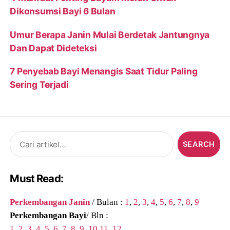
Dikonsumsi Bayi 6 Bulan
Umur Berapa Janin Mulai Berdetak Jantungnya
Dan Dapat Dideteksi
7 Penyebab Bayi Menangis Saat Tidur Paling
Sering Terjadi
Search
for:
Must Read:
Perkembangan Janin
/ Bulan :
1
,
2
,
3
,
4
,
5
,
6
,
7
,
8
,
9
Perkembangan Bayi
/ Bln :
1
,
2
,
3
,
4
,
5
,
6
,
7
,
8
,
9
,
10
,
11
,
12