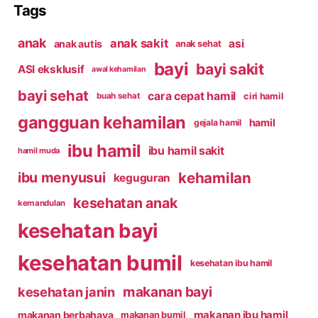
Tags
anak
anak sakit
asi
anak autis
anak sehat
bayi
bayi sakit
ASI eksklusif
awal kehamilan
bayi sehat
cara cepat hamil
ciri hamil
buah sehat
gangguan kehamilan
hamil
gejala hamil
ibu hamil
ibu hamil sakit
hamil muda
kehamilan
ibu menyusui
keguguran
kesehatan anak
kemandulan
kesehatan bayi
kesehatan bumil
kesehatan ibu hamil
makanan bayi
kesehatan janin
makanan ibu hamil
makanan berbahaya
makanan bumil