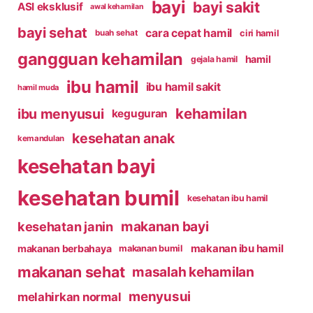
bayi
bayi sakit
ASI eksklusif
awal kehamilan
bayi sehat
cara cepat hamil
ciri hamil
buah sehat
gangguan kehamilan
hamil
gejala hamil
ibu hamil
ibu hamil sakit
hamil muda
kehamilan
ibu menyusui
keguguran
kesehatan anak
kemandulan
kesehatan bayi
kesehatan bumil
kesehatan ibu hamil
makanan bayi
kesehatan janin
makanan ibu hamil
makanan berbahaya
makanan bumil
makanan sehat
masalah kehamilan
menyusui
melahirkan normal