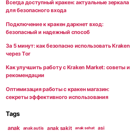
Всегда доступный кракен: актуальные зеркала
для безопасного входа
Подключение к кракен даркнет вход:
безопасный и надежный способ
За 5 минут: как безопасно использовать Kraken
через Tor
Как улучшить работу с Kraken Market: советы и
рекомендации
Оптимизация работы с кракен магазин:
секреты эффективного использования
Tags
anak
anak sakit
asi
anak autis
anak sehat