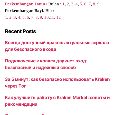
Perkembangan Janin
/ Bulan :
1
,
2
,
3
,
4
,
5
,
6
,
7
,
8
,
9
Perkembangan Bayi
/ Bln :
1
,
2
,
3
,
4
,
5
,
6
,
7
,
8
,
9
,
10
,
11
,
12
Recent Posts
Всегда доступный кракен: актуальные зеркала
для безопасного входа
Подключение к кракен даркнет вход:
безопасный и надежный способ
За 5 минут: как безопасно использовать Kraken
через Tor
Как улучшить работу с Kraken Market: советы и
рекомендации