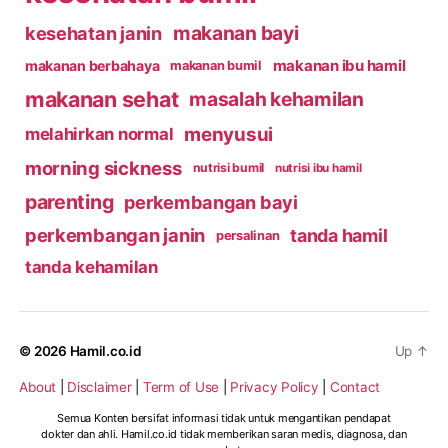
makanan bayi
kesehatan janin
makanan ibu hamil
makanan berbahaya
makanan bumil
makanan sehat
masalah kehamilan
menyusui
melahirkan normal
morning sickness
nutrisi bumil
nutrisi ibu hamil
parenting
perkembangan bayi
perkembangan janin
tanda hamil
persalinan
tanda kehamilan
© 2026
Hamil.co.id
Up
↑
About
|
Disclaimer
|
Term of Use
|
Privacy Policy
|
Contact
Semua Konten bersifat informasi tidak untuk mengantikan pendapat
dokter dan ahli. Hamil.co.id tidak memberikan saran medis, diagnosa, dan