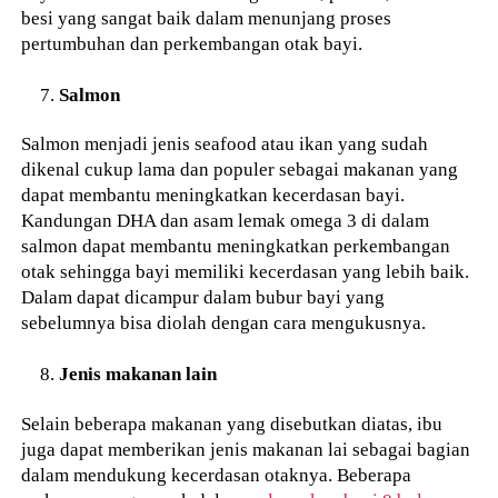
besi yang sangat baik dalam menunjang proses
pertumbuhan dan perkembangan otak bayi.
Salmon
Salmon menjadi jenis seafood atau ikan yang sudah
dikenal cukup lama dan populer sebagai makanan yang
dapat membantu meningkatkan kecerdasan bayi.
Kandungan DHA dan asam lemak omega 3 di dalam
salmon dapat membantu meningkatkan perkembangan
otak sehingga bayi memiliki kecerdasan yang lebih baik.
Dalam dapat dicampur dalam bubur bayi yang
sebelumnya bisa diolah dengan cara mengukusnya.
Jenis makanan lain
Selain beberapa makanan yang disebutkan diatas, ibu
juga dapat memberikan jenis makanan lai sebagai bagian
dalam mendukung kecerdasan otaknya. Beberapa