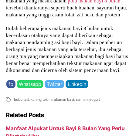
makanan yang masuk dalam
pola makan bayi 8 bulan
tersebut diantaranya seperti buah buahan, sayuran hijau,
makanan yang tinggi asam folat, zat besi, dan protein.
Itulah beberapa jenis makanan bayi 8 bulan untuk
kecerdasan otaknya yang dapat diberikan sebagai
makanan pendamping asi bagi bayi. Dalam pemberian
berbagai jenis makanan yang ada tersebut, ibu sebagai
orang tua yang mempersiapkan makanan bagi bayi harus
benar benar memperhatikan tekstur makanan agar dapat
dikonsumsi dan dicerna oleh sistem pencernaan bayi.
fb
Whatsapp
Twitter
LinkedIn
Tags
bubur asi
,
kuning telur
,
makanan bayi
,
salmon
,
yogurt
Related Posts
Manfaat Alpukat Untuk Bayi 8 Bulan Yang Perlu