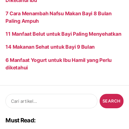
Diketahui Ibu
7 Cara Menambah Nafsu Makan Bayi 8 Bulan
Paling Ampuh
11 Manfaat Belut untuk Bayi Paling Menyehatkan
14 Makanan Sehat untuk Bayi 9 Bulan
6 Manfaat Yogurt untuk Ibu Hamil yang Perlu
diketahui
Search
for:
Must Read: