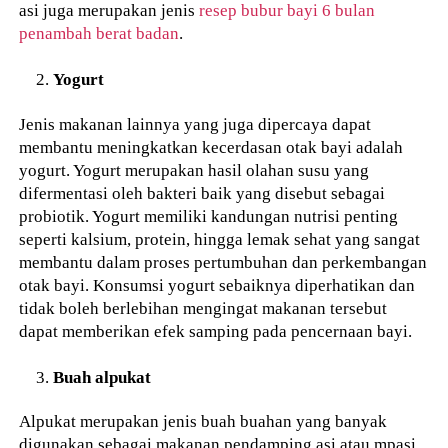
asi juga merupakan jenis
resep bubur bayi 6 bulan
penambah berat badan
.
Yogurt
Jenis makanan lainnya yang juga dipercaya dapat
membantu meningkatkan kecerdasan otak bayi adalah
yogurt. Yogurt merupakan hasil olahan susu yang
difermentasi oleh bakteri baik yang disebut sebagai
probiotik. Yogurt memiliki kandungan nutrisi penting
seperti kalsium, protein, hingga lemak sehat yang sangat
membantu dalam proses pertumbuhan dan perkembangan
otak bayi. Konsumsi yogurt sebaiknya diperhatikan dan
tidak boleh berlebihan mengingat makanan tersebut
dapat memberikan efek samping pada pencernaan bayi.
Buah alpukat
Alpukat merupakan jenis buah buahan yang banyak
digunakan sebagai makanan pendamping asi atau mpasi