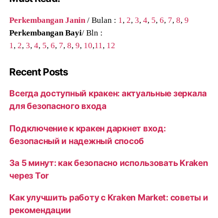
Perkembangan Janin
/ Bulan :
1
,
2
,
3
,
4
,
5
,
6
,
7
,
8
,
9
Perkembangan Bayi
/ Bln :
1
,
2
,
3
,
4
,
5
,
6
,
7
,
8
,
9
,
10
,
11
,
12
Recent Posts
Всегда доступный кракен: актуальные зеркала
для безопасного входа
Подключение к кракен даркнет вход:
безопасный и надежный способ
За 5 минут: как безопасно использовать Kraken
через Tor
Как улучшить работу с Kraken Market: советы и
рекомендации