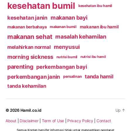
kesehatan bumil
kesehatan ibu hamil
makanan bayi
kesehatan janin
makanan ibu hamil
makanan berbahaya
makanan bumil
makanan sehat
masalah kehamilan
menyusui
melahirkan normal
morning sickness
nutrisi bumil
nutrisi ibu hamil
parenting
perkembangan bayi
perkembangan janin
tanda hamil
persalinan
tanda kehamilan
© 2026
Hamil.co.id
Up
↑
About
|
Disclaimer
|
Term of Use
|
Privacy Policy
|
Contact
Semua Konten bersifat informasi tidak untuk mengantikan pendapat