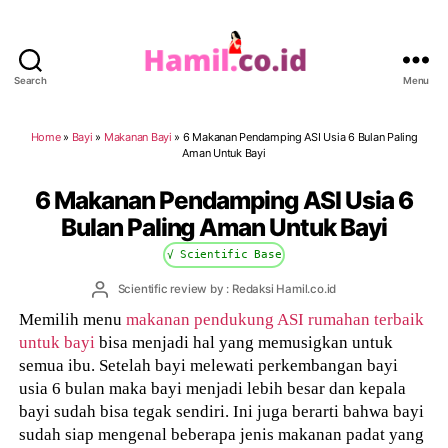
Search
Menu
Hamil.co.id
Home
»
Bayi
»
Makanan Bayi
»
6 Makanan Pendamping ASI Usia 6 Bulan Paling
Aman Untuk Bayi
6 Makanan Pendamping ASI Usia 6
Bulan Paling Aman Untuk Bayi
√ Scientific Base
Post
Scientific review by : Redaksi Hamil.co.id
author
Memilih menu
makanan pendukung ASI rumahan terbaik
untuk bayi
bisa menjadi hal yang memusigkan untuk
semua ibu. Setelah bayi melewati perkembangan bayi
usia 6 bulan maka bayi menjadi lebih besar dan kepala
bayi sudah bisa tegak sendiri. Ini juga berarti bahwa bayi
sudah siap mengenal beberapa jenis makanan padat yang