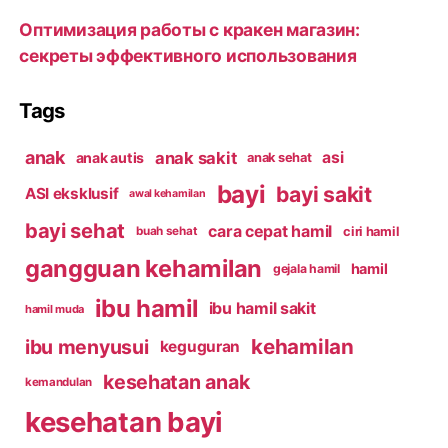
Оптимизация работы с кракен магазин:
секреты эффективного использования
Tags
anak
anak sakit
asi
anak autis
anak sehat
bayi
bayi sakit
ASI eksklusif
awal kehamilan
bayi sehat
cara cepat hamil
ciri hamil
buah sehat
gangguan kehamilan
hamil
gejala hamil
ibu hamil
ibu hamil sakit
hamil muda
kehamilan
ibu menyusui
keguguran
kesehatan anak
kemandulan
kesehatan bayi