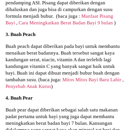
pendamping ASI. Pisang dapat diberikan dengan
dihaluskan dan juga bisa di campurkan dengan susu
formula menjadi bubur.
(baca juga :
Manfaat Pisang
Bayi
,
Cara Meningkatkan Berat Badan Bayi 9 bulan
)
3. Buah Peach
Buah peach dapat diberikan pada bayi untuk membantu
menaikan berat badannya.
Buah tersebut sangat kaya
kandungan serat, niacin, vitamin A dan terlebih lagi
kandungan vitamin C yang banyak sangat baik untuk
bayi. Buah ini dapat dibuat menjadi bubur buah dengan
tambahan susu.
(baca juga:
Mitos Mitos Bayi Baru Lahir
,
Penyebab Anak Kurus
)
4. Buah Pear
Buah pear dapat diberikan sebagai salah satu makanan
padat pertama untuk bayi yang juga dapat membantu
meningkatkan berat badan bayi 7 bulan. Kansungan
didalamnya
yang sangat kaya akan mineral zat besi dan