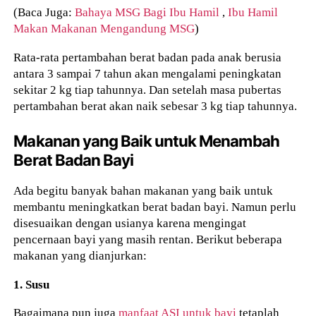
(Baca Juga:
Bahaya MSG Bagi Ibu Hamil
,
Ibu Hamil
Makan Makanan Mengandung MSG
)
Rata-rata pertambahan berat badan pada anak berusia
antara 3 sampai 7 tahun akan mengalami peningkatan
sekitar 2 kg tiap tahunnya. Dan setelah masa pubertas
pertambahan berat akan naik sebesar 3 kg tiap tahunnya.
Makanan yang Baik untuk Menambah
Berat Badan Bayi
Ada begitu banyak bahan makanan yang baik untuk
membantu meningkatkan berat badan bayi. Namun perlu
disesuaikan dengan usianya karena mengingat
pencernaan bayi yang masih rentan. Berikut beberapa
makanan yang dianjurkan:
1. Susu
Bagaimana pun juga
manfaat ASI untuk bayi
tetaplah