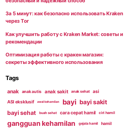
безопасный и надежный способ
За 5 минут: как безопасно использовать Kraken
через Tor
Как улучшить работу с Kraken Market: советы и
рекомендации
Оптимизация работы с кракен магазин:
секреты эффективного использования
Tags
anak
anak sakit
asi
anak autis
anak sehat
bayi
bayi sakit
ASI eksklusif
awal kehamilan
bayi sehat
cara cepat hamil
ciri hamil
buah sehat
gangguan kehamilan
hamil
gejala hamil