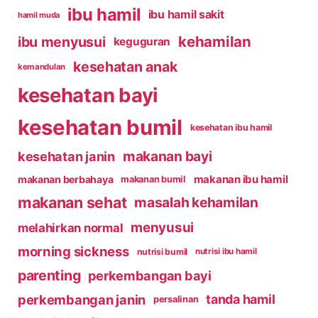
ibu hamil
ibu hamil sakit
hamil muda
kehamilan
ibu menyusui
keguguran
kesehatan anak
kemandulan
kesehatan bayi
kesehatan bumil
kesehatan ibu hamil
makanan bayi
kesehatan janin
makanan ibu hamil
makanan berbahaya
makanan bumil
makanan sehat
masalah kehamilan
menyusui
melahirkan normal
morning sickness
nutrisi bumil
nutrisi ibu hamil
parenting
perkembangan bayi
perkembangan janin
tanda hamil
persalinan