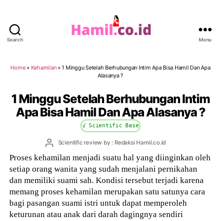
Search
Menu
Hamil.co.id
Home
»
Kehamilan
»
1 Minggu Setelah Berhubungan Intim Apa Bisa Hamil Dan Apa
Alasanya ?
1 Minggu Setelah Berhubungan Intim
Apa Bisa Hamil Dan Apa Alasanya ?
√ Scientific Base
Post
Scientific review by : Redaksi Hamil.co.id
author
Proses kehamilan menjadi suatu hal yang diinginkan oleh
setiap orang wanita yang sudah menjalani pernikahan
dan memiliki suami sah. Kondisi tersebut terjadi karena
memang proses kehamilan merupakan satu satunya cara
bagi pasangan suami istri untuk dapat memperoleh
keturunan atau anak dari darah dagingnya sendiri