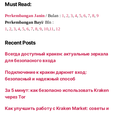
Must Read:
Perkembangan Janin
/ Bulan :
1
,
2
,
3
,
4
,
5
,
6
,
7
,
8
,
9
Perkembangan Bayi
/ Bln :
1
,
2
,
3
,
4
,
5
,
6
,
7
,
8
,
9
,
10
,
11
,
12
Recent Posts
Всегда доступный кракен: актуальные зеркала
для безопасного входа
Подключение к кракен даркнет вход:
безопасный и надежный способ
За 5 минут: как безопасно использовать Kraken
через Tor
Как улучшить работу с Kraken Market: советы и