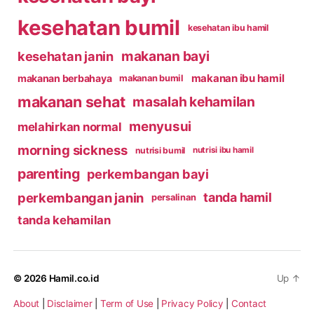
kesehatan bumil
kesehatan ibu hamil
makanan bayi
kesehatan janin
makanan ibu hamil
makanan berbahaya
makanan bumil
makanan sehat
masalah kehamilan
menyusui
melahirkan normal
morning sickness
nutrisi bumil
nutrisi ibu hamil
parenting
perkembangan bayi
perkembangan janin
tanda hamil
persalinan
tanda kehamilan
© 2026
Hamil.co.id
Up
↑
About
|
Disclaimer
|
Term of Use
|
Privacy Policy
|
Contact