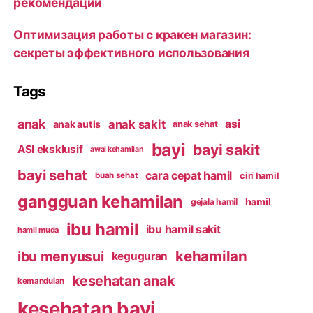
рекомендации
Оптимизация работы с кракен магазин:
секреты эффективного использования
Tags
anak
anak sakit
asi
anak autis
anak sehat
bayi
bayi sakit
ASI eksklusif
awal kehamilan
bayi sehat
cara cepat hamil
ciri hamil
buah sehat
gangguan kehamilan
hamil
gejala hamil
ibu hamil
ibu hamil sakit
hamil muda
kehamilan
ibu menyusui
keguguran
kesehatan anak
kemandulan
kesehatan bayi