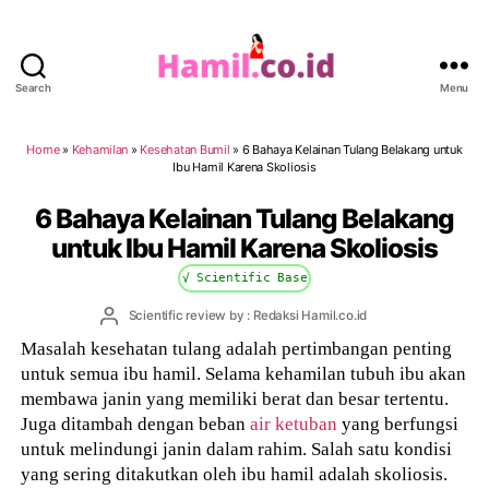
Search
Menu
Hamil.co.id
Home
»
Kehamilan
»
Kesehatan Bumil
»
6 Bahaya Kelainan Tulang Belakang untuk
Ibu Hamil Karena Skoliosis
6 Bahaya Kelainan Tulang Belakang
untuk Ibu Hamil Karena Skoliosis
√ Scientific Base
Post
Scientific review by : Redaksi Hamil.co.id
author
Masalah kesehatan tulang adalah pertimbangan penting
untuk semua ibu hamil. Selama kehamilan tubuh ibu akan
membawa janin yang memiliki berat dan besar tertentu.
Juga ditambah dengan beban
air ketuban
yang berfungsi
untuk melindungi janin dalam rahim. Salah satu kondisi
yang sering ditakutkan oleh ibu hamil adalah skoliosis.