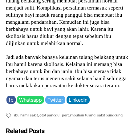
tulang belakang sering membuat persalinan normal
menjadi sulit. Komplikasi persalinan termasuk seperti
sulitnya bayi masuk ruang panggul bisa membuat ibu
mengalami pendarahan. Kemudian ini juga bisa
berbahaya untuk bayi yang akan lahir. Karena itu
skoliosis harus diukur dengan tepat sebelum ibu
diijinkan untuk melahirkan normal.
Jadi ada banyak bahaya kelainan tulang belakang untuk
ibu hamil karena skoliosis. Kelainan ini memang bisa
berbahaya untuk ibu dan janin. Ibu bisa merasa tidak
nyaman dan terus menerus sakit selama hamil sehingga
harus melakukan perawatan ke dokter secara teratur.
fb
Whatsapp
Twitter
LinkedIn
Tags
ibu hamil sakit
,
otot panggul
,
pertumbuhan tulang
,
sakit punggung
Related Posts