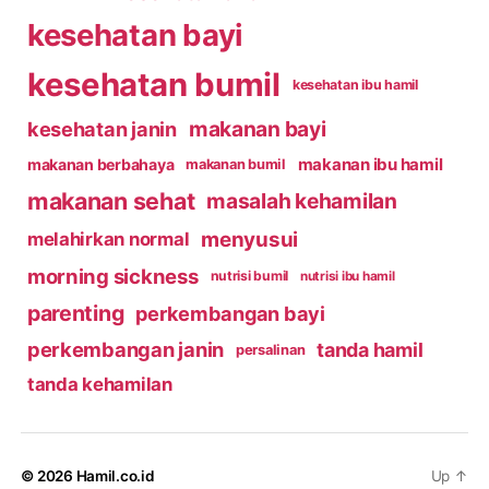
kesehatan bayi
kesehatan bumil
kesehatan ibu hamil
makanan bayi
kesehatan janin
makanan ibu hamil
makanan berbahaya
makanan bumil
makanan sehat
masalah kehamilan
menyusui
melahirkan normal
morning sickness
nutrisi bumil
nutrisi ibu hamil
parenting
perkembangan bayi
perkembangan janin
tanda hamil
persalinan
tanda kehamilan
© 2026
Hamil.co.id
Up
↑