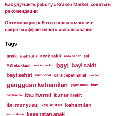
Как улучшить работу с Kraken Market: советы и
рекомендации
Оптимизация работы с кракен магазин:
секреты эффективного использования
Tags
anak
anak sakit
asi
anak autis
anak sehat
bayi
bayi sakit
ASI eksklusif
awal kehamilan
bayi sehat
cara cepat hamil
ciri hamil
buah sehat
gangguan kehamilan
hamil
gejala hamil
ibu hamil
ibu hamil sakit
hamil muda
kehamilan
ibu menyusui
keguguran
kesehatan anak
kemandulan