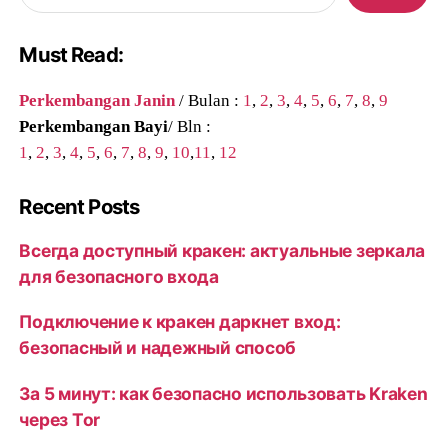
Must Read:
Perkembangan Janin
/ Bulan :
1
,
2
,
3
,
4
,
5
,
6
,
7
,
8
,
9
Perkembangan Bayi
/ Bln :
1
,
2
,
3
,
4
,
5
,
6
,
7
,
8
,
9
,
10
,
11
,
12
Recent Posts
Всегда доступный кракен: актуальные зеркала
для безопасного входа
Подключение к кракен даркнет вход:
безопасный и надежный способ
За 5 минут: как безопасно использовать Kraken
через Tor