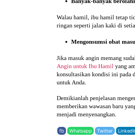
Banyak-banyak berolah
Walau hamil, ibu hamil tetap ti
ringan seperti jalan kaki di set
Mengonsumsi obat masuk
Jika masuk angin memang suda
Angin untuk Ibu Hamil
yang ama
konsultasikan kondisi ini pad
untuk Anda.
Demikianlah penjelasan mengen
memberikan wawasan baru yang 
menjadi menyenangkan.
fb
Whatsapp
Twitter
LinkedI