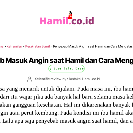
Hamil.co.id
me
»
Kehamilan
»
Kesehatan Bumil
»
Penyebab Masuk Angin saat Hamil dan Cara Mengatas
b Masuk Angin saat Hamil dan Cara Meng
√ Scientific Base
Post
Scientific review by : Redaksi Hamil.co.id
author
a yang menarik untuk dijalani. Pada masa ini, ibu ha
dari itu wajar jika ada banyak hal baru selama masa k
 akan gangguan kesehatan. Hal ini dikarenakan banyak 
gin atau perut kembung. Pada kondisi ini ibu hamil ak
Lalu apa saja penyebab masuk angin saat hamil, dan a