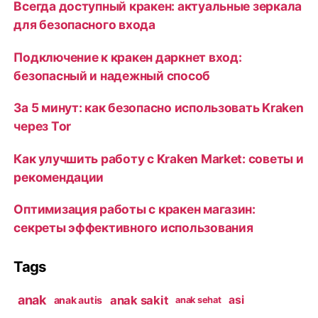
Всегда доступный кракен: актуальные зеркала
для безопасного входа
Подключение к кракен даркнет вход:
безопасный и надежный способ
За 5 минут: как безопасно использовать Kraken
через Tor
Как улучшить работу с Kraken Market: советы и
рекомендации
Оптимизация работы с кракен магазин:
секреты эффективного использования
Tags
anak
anak sakit
asi
anak autis
anak sehat