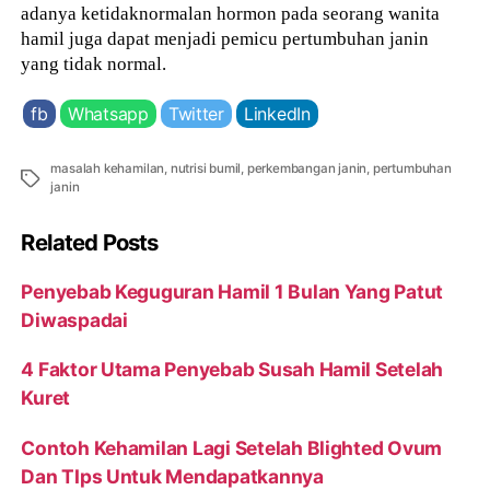
adanya ketidaknormalan hormon pada seorang wanita
hamil juga dapat menjadi pemicu pertumbuhan janin
yang tidak normal.
fb
Whatsapp
Twitter
LinkedIn
masalah kehamilan
,
nutrisi bumil
,
perkembangan janin
,
pertumbuhan
Tags
janin
Related Posts
Penyebab Keguguran Hamil 1 Bulan Yang Patut
Diwaspadai
4 Faktor Utama Penyebab Susah Hamil Setelah
Kuret
Contoh Kehamilan Lagi Setelah Blighted Ovum
Dan TIps Untuk Mendapatkannya