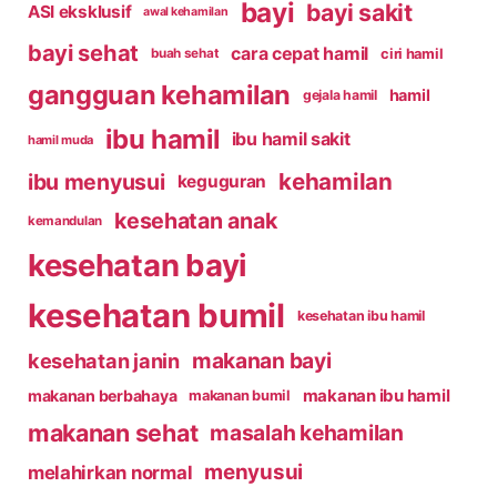
bayi
bayi sakit
ASI eksklusif
awal kehamilan
bayi sehat
cara cepat hamil
ciri hamil
buah sehat
gangguan kehamilan
hamil
gejala hamil
ibu hamil
ibu hamil sakit
hamil muda
kehamilan
ibu menyusui
keguguran
kesehatan anak
kemandulan
kesehatan bayi
kesehatan bumil
kesehatan ibu hamil
makanan bayi
kesehatan janin
makanan ibu hamil
makanan berbahaya
makanan bumil
makanan sehat
masalah kehamilan
menyusui
melahirkan normal