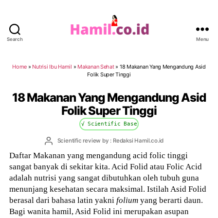
Search
Menu
Hamil.co.id
Home
»
Nutrisi Ibu Hamil
»
Makanan Sehat
»
18 Makanan Yang Mengandung Asid
Folik Super Tinggi
18 Makanan Yang Mengandung Asid
Folik Super Tinggi
√ Scientific Base
Post
Scientific review by : Redaksi Hamil.co.id
author
Daftar Makanan yang mengandung acid folic tinggi
sangat banyak di sekitar kita. Acid Folid atau Folic Acid
adalah nutrisi yang sangat dibutuhkan oleh tubuh guna
menunjang kesehatan secara maksimal. Istilah Asid Folid
berasal dari bahasa latin yakni
folium
yang berarti daun.
Bagi wanita hamil, Asid Folid ini merupakan asupan