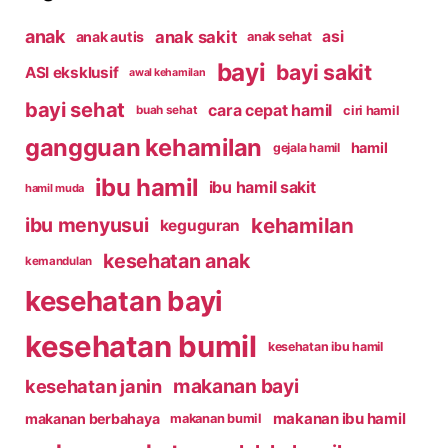
anak
anak sakit
asi
anak autis
anak sehat
bayi
bayi sakit
ASI eksklusif
awal kehamilan
bayi sehat
cara cepat hamil
ciri hamil
buah sehat
gangguan kehamilan
hamil
gejala hamil
ibu hamil
ibu hamil sakit
hamil muda
kehamilan
ibu menyusui
keguguran
kesehatan anak
kemandulan
kesehatan bayi
kesehatan bumil
kesehatan ibu hamil
makanan bayi
kesehatan janin
makanan ibu hamil
makanan berbahaya
makanan bumil