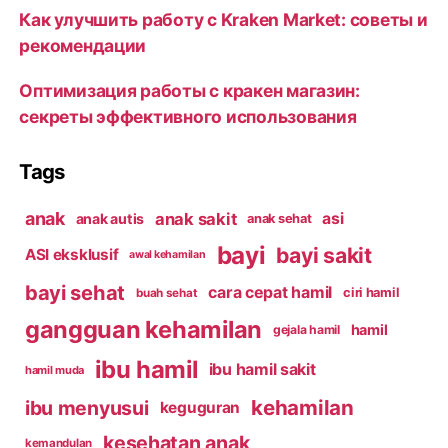
Как улучшить работу с Kraken Market: советы и
рекомендации
Оптимизация работы с кракен магазин:
секреты эффективного использования
Tags
anak
anak sakit
asi
anak autis
anak sehat
bayi
bayi sakit
ASI eksklusif
awal kehamilan
bayi sehat
cara cepat hamil
ciri hamil
buah sehat
gangguan kehamilan
hamil
gejala hamil
ibu hamil
ibu hamil sakit
hamil muda
kehamilan
ibu menyusui
keguguran
kesehatan anak
kemandulan