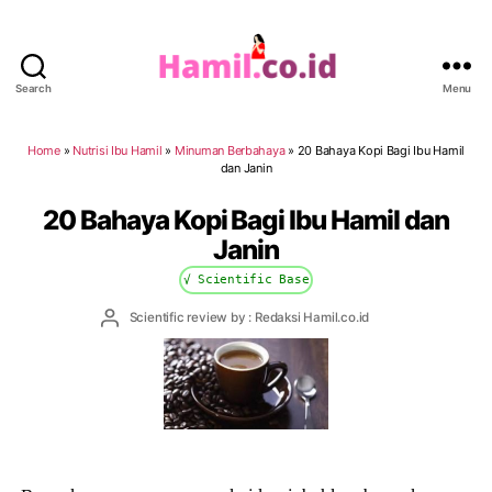
Search
Menu
Hamil.co.id
Home
»
Nutrisi Ibu Hamil
»
Minuman Berbahaya
»
20 Bahaya Kopi Bagi Ibu Hamil
dan Janin
20 Bahaya Kopi Bagi Ibu Hamil dan
Janin
√ Scientific Base
Post
Scientific review by : Redaksi Hamil.co.id
author