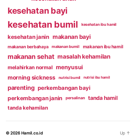
kesehatan bayi
kesehatan bumil
kesehatan ibu hamil
makanan bayi
kesehatan janin
makanan ibu hamil
makanan berbahaya
makanan bumil
makanan sehat
masalah kehamilan
menyusui
melahirkan normal
morning sickness
nutrisi bumil
nutrisi ibu hamil
parenting
perkembangan bayi
perkembangan janin
tanda hamil
persalinan
tanda kehamilan
© 2026
Hamil.co.id
Up
↑