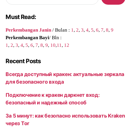
Must Read:
Perkembangan Janin
/ Bulan :
1
,
2
,
3
,
4
,
5
,
6
,
7
,
8
,
9
Perkembangan Bayi
/ Bln :
1
,
2
,
3
,
4
,
5
,
6
,
7
,
8
,
9
,
10
,
11
,
12
Recent Posts
Всегда доступный кракен: актуальные зеркала
для безопасного входа
Подключение к кракен даркнет вход:
безопасный и надежный способ
За 5 минут: как безопасно использовать Kraken
через Tor