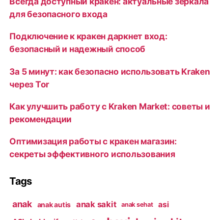
Всегда доступный кракен: актуальные зеркала
для безопасного входа
Подключение к кракен даркнет вход:
безопасный и надежный способ
За 5 минут: как безопасно использовать Kraken
через Tor
Как улучшить работу с Kraken Market: советы и
рекомендации
Оптимизация работы с кракен магазин:
секреты эффективного использования
Tags
anak
anak sakit
asi
anak autis
anak sehat