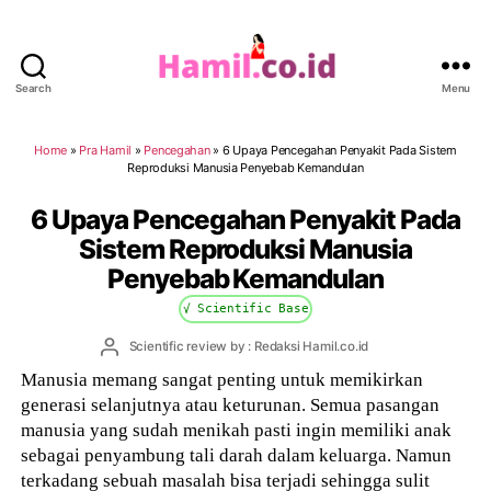
Search
Menu
Hamil.co.id
Home
»
Pra Hamil
»
Pencegahan
»
6 Upaya Pencegahan Penyakit Pada Sistem
Reproduksi Manusia Penyebab Kemandulan
6 Upaya Pencegahan Penyakit Pada
Sistem Reproduksi Manusia
Penyebab Kemandulan
√ Scientific Base
Post
Scientific review by : Redaksi Hamil.co.id
author
Manusia memang sangat penting untuk memikirkan
generasi selanjutnya atau keturunan. Semua pasangan
manusia yang sudah menikah pasti ingin memiliki anak
sebagai penyambung tali darah dalam keluarga. Namun
terkadang sebuah masalah bisa terjadi sehingga sulit