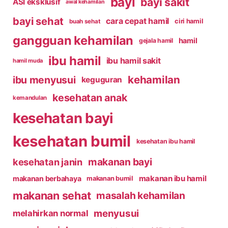
bayi
bayi sakit
ASI eksklusif
awal kehamilan
bayi sehat
cara cepat hamil
ciri hamil
buah sehat
gangguan kehamilan
hamil
gejala hamil
ibu hamil
ibu hamil sakit
hamil muda
kehamilan
ibu menyusui
keguguran
kesehatan anak
kemandulan
kesehatan bayi
kesehatan bumil
kesehatan ibu hamil
makanan bayi
kesehatan janin
makanan ibu hamil
makanan berbahaya
makanan bumil
makanan sehat
masalah kehamilan
menyusui
melahirkan normal