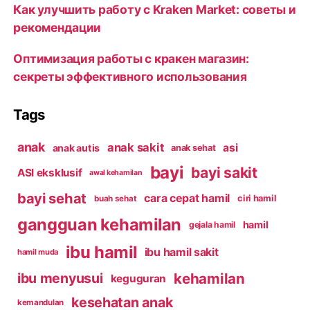
Как улучшить работу с Kraken Market: советы и
рекомендации
Оптимизация работы с кракен магазин:
секреты эффективного использования
Tags
anak
anak sakit
asi
anak autis
anak sehat
bayi
bayi sakit
ASI eksklusif
awal kehamilan
bayi sehat
cara cepat hamil
ciri hamil
buah sehat
gangguan kehamilan
hamil
gejala hamil
ibu hamil
ibu hamil sakit
hamil muda
kehamilan
ibu menyusui
keguguran
kesehatan anak
kemandulan