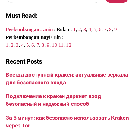
Must Read:
Perkembangan Janin
/ Bulan :
1
,
2
,
3
,
4
,
5
,
6
,
7
,
8
,
9
Perkembangan Bayi
/ Bln :
1
,
2
,
3
,
4
,
5
,
6
,
7
,
8
,
9
,
10
,
11
,
12
Recent Posts
Всегда доступный кракен: актуальные зеркала
для безопасного входа
Подключение к кракен даркнет вход:
безопасный и надежный способ
За 5 минут: как безопасно использовать Kraken
через Tor