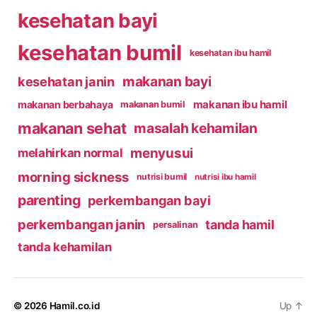
kesehatan bayi
kesehatan bumil
kesehatan ibu hamil
makanan bayi
kesehatan janin
makanan ibu hamil
makanan berbahaya
makanan bumil
makanan sehat
masalah kehamilan
menyusui
melahirkan normal
morning sickness
nutrisi bumil
nutrisi ibu hamil
parenting
perkembangan bayi
perkembangan janin
tanda hamil
persalinan
tanda kehamilan
© 2026
Hamil.co.id
Up
↑