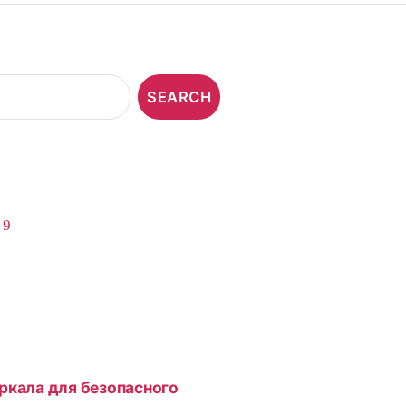
,
9
ркала для безопасного