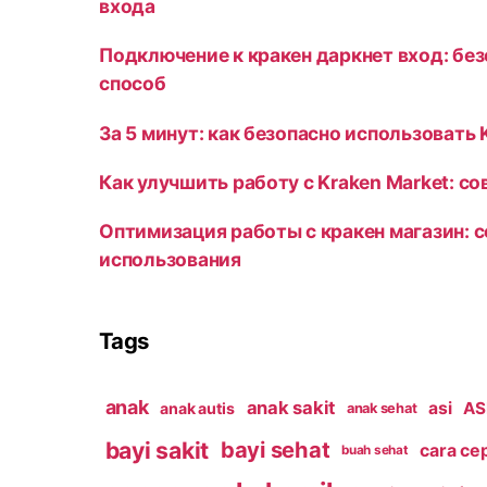
входа
Подключение к кракен даркнет вход: бе
способ
За 5 минут: как безопасно использовать 
Как улучшить работу с Kraken Market: с
Оптимизация работы с кракен магазин: 
использования
Tags
anak
anak sakit
asi
ASI
anak autis
anak sehat
bayi sakit
bayi sehat
cara ce
buah sehat