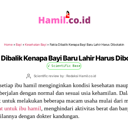
Hamil.co.id
Home
»
Bayi
»
Kesehatan Bayi
»
Fakta Dibalik Kenapa Bayi Baru Lahir Harus Dibotakin
 Dibalik Kenapa Bayi Baru Lahir Harus Dib
√ Scientific Base
Post
Scientific review by : Redaksi Hamil.co.id
author
setiap ibu hamil menginginkan kondisi kesehatan mau
 berjalan dengan normal dan sesuai usia kehamilan. D
tut untuk melakukan beberapa macam usaha mulai dari 
t untuk ibu hamil
, menghindari aktivitas berat dan ban
ilannya dengan dokter kandungan.