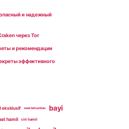
зопасный и надежный
Kraken через Tor
оветы и рекомендации
секреты эффективного
bayi
 eksklusif
awal kehamilan
pat hamil
ciri hamil