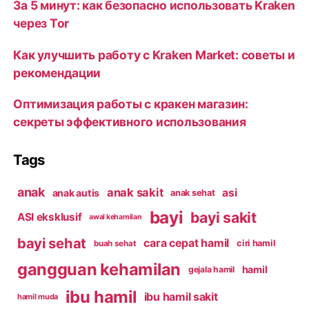
За 5 минут: как безопасно использовать Kraken
через Tor
Как улучшить работу с Kraken Market: советы и
рекомендации
Оптимизация работы с кракен магазин:
секреты эффективного использования
Tags
anak
anak sakit
asi
anak autis
anak sehat
bayi
bayi sakit
ASI eksklusif
awal kehamilan
bayi sehat
cara cepat hamil
ciri hamil
buah sehat
gangguan kehamilan
hamil
gejala hamil
ibu hamil
ibu hamil sakit
hamil muda