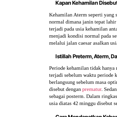
Kapan Kehamilan Disebut
Kehamilan Aterm seperti yang 
normal dimana janin tepat lahi
terjadi pada usia kehamilan an
menjadi kondisi normal pada sem
melalui jalan caesar asalkan u
Istillah Preterm, Aterm, 
Periode kehamilan tidak hanya m
terjadi sebelum waktu periode 
berlangsung sebelum masa optim
disebut dengan
prematur
. Sedan
sebagai posterm. Dalam ringkas
usia diatas 42 minggu disebut 
Cara Mendapatkan Keham