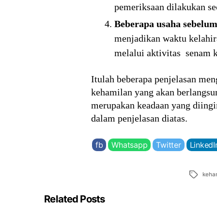
pemeriksaan dilakukan sec
Beberapa usaha sebelum
menjadikan waktu kelahira
melalui aktivitas senam 
Itulah beberapa penjelasan me
kehamilan yang akan berlangsun
merupakan keadaan yang diingin
dalam penjelasan diatas.
fb
Whatsapp
Twitter
LinkedI
Tags
keha
Related Posts