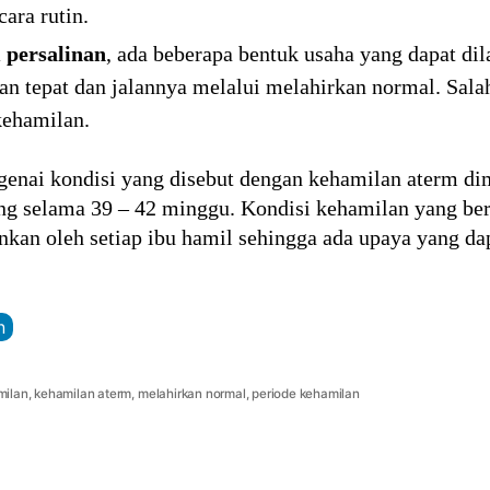
ara rutin.
 persalinan
, ada beberapa bentuk usaha yang dapat di
n tepat dan jalannya melalui melahirkan normal. Salah
kehamilan.
ngenai kondisi yang disebut dengan kehamilan aterm d
g selama 39 – 42 minggu. Kondisi kehamilan yang ber
kan oleh setiap ibu hamil sehingga ada upaya yang da
n
milan
,
kehamilan aterm
,
melahirkan normal
,
periode kehamilan