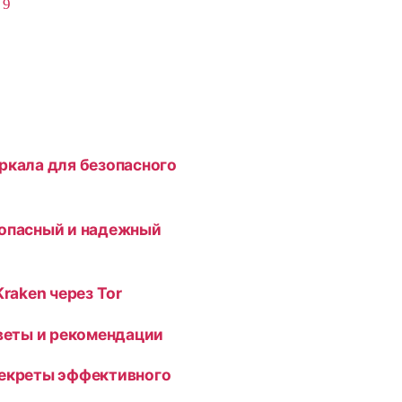
,
9
ркала для безопасного
зопасный и надежный
Kraken через Tor
оветы и рекомендации
секреты эффективного