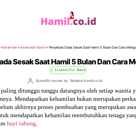
Hamil.co.id
»
Kehamilan
»
Kesehatan Bumil
»
Penyebab Dada Sesak Saat Hamil 5 Bulan Dan Cara Menga
da Sesak Saat Hamil 5 Bulan Dan Cara 
√ Scientific Base
Post
Scientific review by : Redaksi Hamil.co.id
author
aling ditunggu tunggu datangnya oleh setiap wanita 
annya. Mendapatkan kehamilan bukan merupakan perka
lum akhirnya proses pembuahan yang merupakan awal 
ntuk mendapatkan kehamilan membutuhkan tenaga yang
ram
bayi tabung
.