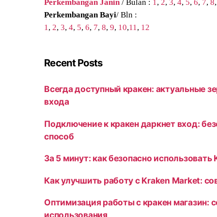
Perkembangan Janin
/ Bulan :
1
,
2
,
3
,
4
,
5
,
6
,
7
,
8
Perkembangan Bayi
/ Bln :
1
,
2
,
3
,
4
,
5
,
6
,
7
,
8
,
9
,
10
,
11
,
12
Recent Posts
Всегда доступный кракен: актуальные зе
входа
Подключение к кракен даркнет вход: бе
способ
За 5 минут: как безопасно использовать 
Как улучшить работу с Kraken Market: с
Оптимизация работы с кракен магазин: 
использования