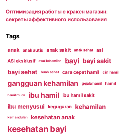
Оптимизация работы с кракен магазин:
секреты эффективного использования
Tags
anak
anak sakit
asi
anak autis
anak sehat
bayi
bayi sakit
ASI eksklusif
awal kehamilan
bayi sehat
cara cepat hamil
ciri hamil
buah sehat
gangguan kehamilan
hamil
gejala hamil
ibu hamil
ibu hamil sakit
hamil muda
kehamilan
ibu menyusui
keguguran
kesehatan anak
kemandulan
kesehatan bayi