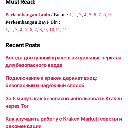
Must Read:
Perkembangan Janin
/ Bulan :
1
,
2
,
3
,
4
,
5
,
6
,
7
,
8
,
9
Perkembangan Bayi
/ Bln :
1
,
2
,
3
,
4
,
5
,
6
,
7
,
8
,
9
,
10
,
11
,
12
Recent Posts
Всегда доступный кракен: актуальные зеркала
для безопасного входа
Подключение к кракен даркнет вход:
безопасный и надежный способ
За 5 минут: как безопасно использовать Kraken
через Tor
Как улучшить работу с Kraken Market: советы и
рекомендации