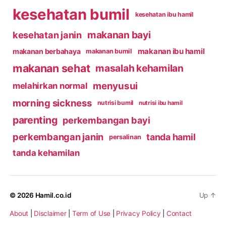
kesehatan bumil
kesehatan ibu hamil
makanan bayi
kesehatan janin
makanan ibu hamil
makanan berbahaya
makanan bumil
makanan sehat
masalah kehamilan
menyusui
melahirkan normal
morning sickness
nutrisi bumil
nutrisi ibu hamil
parenting
perkembangan bayi
perkembangan janin
tanda hamil
persalinan
tanda kehamilan
© 2026
Hamil.co.id
Up
↑
About
|
Disclaimer
|
Term of Use
|
Privacy Policy
|
Contact