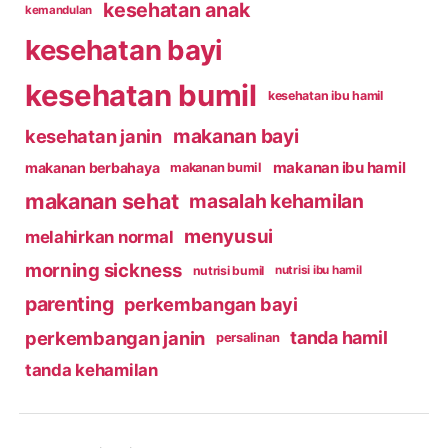
kesehatan anak
kemandulan
kesehatan bayi
kesehatan bumil
kesehatan ibu hamil
makanan bayi
kesehatan janin
makanan ibu hamil
makanan berbahaya
makanan bumil
makanan sehat
masalah kehamilan
menyusui
melahirkan normal
morning sickness
nutrisi bumil
nutrisi ibu hamil
parenting
perkembangan bayi
perkembangan janin
tanda hamil
persalinan
tanda kehamilan