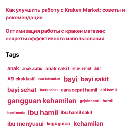
Как улучшить работу с Kraken Market: советы и
рекомендации
Оптимизация работы с кракен магазин:
секреты эффективного использования
Tags
anak
anak sakit
asi
anak autis
anak sehat
bayi
bayi sakit
ASI eksklusif
awal kehamilan
bayi sehat
cara cepat hamil
ciri hamil
buah sehat
gangguan kehamilan
hamil
gejala hamil
ibu hamil
ibu hamil sakit
hamil muda
kehamilan
ibu menyusui
keguguran