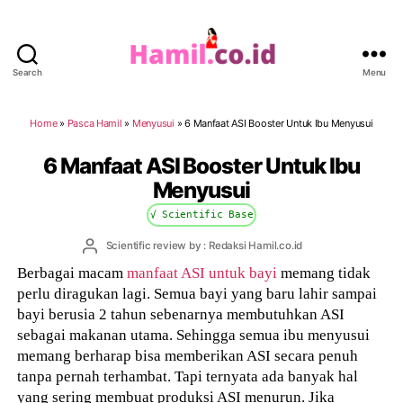
Search
Menu
Hamil.co.id
Home
»
Pasca Hamil
»
Menyusui
»
6 Manfaat ASI Booster Untuk Ibu Menyusui
6 Manfaat ASI Booster Untuk Ibu
Menyusui
√ Scientific Base
Post
Scientific review by : Redaksi Hamil.co.id
author
Berbagai macam
manfaat ASI untuk bayi
memang tidak
perlu diragukan lagi. Semua bayi yang baru lahir sampai
bayi berusia 2 tahun sebenarnya membutuhkan ASI
sebagai makanan utama. Sehingga semua ibu menyusui
memang berharap bisa memberikan ASI secara penuh
tanpa pernah terhambat. Tapi ternyata ada banyak hal
yang sering membuat produksi ASI menurun. Jika