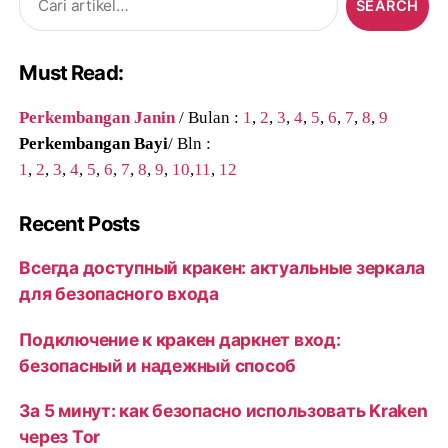
for:
Must Read:
Perkembangan Janin
/ Bulan :
1
,
2
,
3
,
4
,
5
,
6
,
7
,
8
,
9
Perkembangan Bayi
/ Bln :
1
,
2
,
3
,
4
,
5
,
6
,
7
,
8
,
9
,
10
,
11
,
12
Recent Posts
Всегда доступный кракен: актуальные зеркала
для безопасного входа
Подключение к кракен даркнет вход:
безопасный и надежный способ
За 5 минут: как безопасно использовать Kraken
через Tor