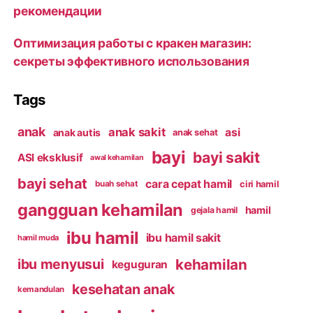
рекомендации
Оптимизация работы с кракен магазин:
секреты эффективного использования
Tags
anak
anak sakit
asi
anak autis
anak sehat
bayi
bayi sakit
ASI eksklusif
awal kehamilan
bayi sehat
cara cepat hamil
ciri hamil
buah sehat
gangguan kehamilan
hamil
gejala hamil
ibu hamil
ibu hamil sakit
hamil muda
kehamilan
ibu menyusui
keguguran
kesehatan anak
kemandulan