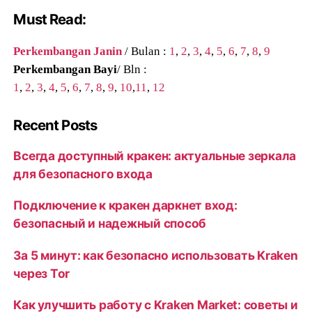
Must Read:
Perkembangan Janin
/ Bulan :
1
,
2
,
3
,
4
,
5
,
6
,
7
,
8
,
9
Perkembangan Bayi
/ Bln :
1
,
2
,
3
,
4
,
5
,
6
,
7
,
8
,
9
,
10
,
11
,
12
Recent Posts
Всегда доступный кракен: актуальные зеркала
для безопасного входа
Подключение к кракен даркнет вход:
безопасный и надежный способ
За 5 минут: как безопасно использовать Kraken
через Tor
Как улучшить работу с Kraken Market: советы и