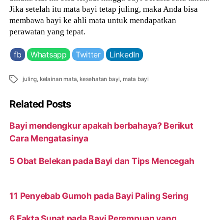
Jika setelah itu mata bayi tetap juling, maka Anda bisa
membawa bayi ke ahli mata untuk mendapatkan
perawatan yang tepat.
fb
Whatsapp
Twitter
LinkedIn
Tags
juling
,
kelainan mata
,
kesehatan bayi
,
mata bayi
Related Posts
Bayi mendengkur apakah berbahaya? Berikut
Cara Mengatasinya
5 Obat Belekan pada Bayi dan Tips Mencegah
11 Penyebab Gumoh pada Bayi Paling Sering
6 Fakta Sunat pada Bayi Perempuan yang