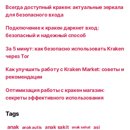
Всегда доступный кракен: актуальные зеркала
для безопасного входа
Подключение к кракен даркнет вход:
безопасный и надежный способ
За 5 минут: как безопасно использовать Kraken
через Tor
Как улучшить работу с Kraken Market: советы и
рекомендации
Оптимизация работы с кракен магазин:
секреты эффективного использования
Tags
anak
anak sakit
asi
anak autis
anak sehat