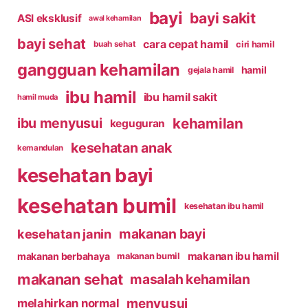
bayi
bayi sakit
ASI eksklusif
awal kehamilan
bayi sehat
cara cepat hamil
ciri hamil
buah sehat
gangguan kehamilan
hamil
gejala hamil
ibu hamil
ibu hamil sakit
hamil muda
kehamilan
ibu menyusui
keguguran
kesehatan anak
kemandulan
kesehatan bayi
kesehatan bumil
kesehatan ibu hamil
makanan bayi
kesehatan janin
makanan ibu hamil
makanan berbahaya
makanan bumil
makanan sehat
masalah kehamilan
menyusui
melahirkan normal