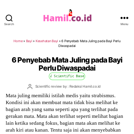
Search
Menu
Hamil.co.id
Home
»
Bayi
»
Kesehatan Bayi
»
6 Penyebab Mata Juling pada Bayi Perlu
Diwaspadai
6 Penyebab Mata Juling pada Bayi
Perlu Diwaspadai
√ Scientific Base
Post
Scientific review by : Redaksi Hamil.co.id
author
Mata juling memiliki istilah medis yaitu strabismus.
Kondisi ini akan membuat mata tidak bisa melihat ke
bagian arah yang sama seperti apa yang terlihat pada
gerakan mata. Mata akan terlihat seperti melihat bagian
lain ketika sedang fokus, bagian mata akan melihat ke
arah kiri atau kanan. Tentu saja ini akan menyebabkan