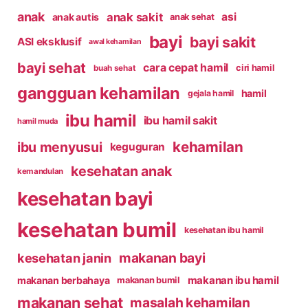
anak
anak sakit
asi
anak autis
anak sehat
bayi
bayi sakit
ASI eksklusif
awal kehamilan
bayi sehat
cara cepat hamil
ciri hamil
buah sehat
gangguan kehamilan
hamil
gejala hamil
ibu hamil
ibu hamil sakit
hamil muda
kehamilan
ibu menyusui
keguguran
kesehatan anak
kemandulan
kesehatan bayi
kesehatan bumil
kesehatan ibu hamil
makanan bayi
kesehatan janin
makanan ibu hamil
makanan berbahaya
makanan bumil
makanan sehat
masalah kehamilan