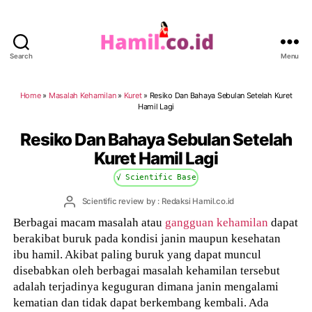
Search
Menu
Hamil.co.id
Home
»
Masalah Kehamilan
»
Kuret
»
Resiko Dan Bahaya Sebulan Setelah Kuret
Hamil Lagi
Resiko Dan Bahaya Sebulan Setelah
Kuret Hamil Lagi
√ Scientific Base
Post
Scientific review by : Redaksi Hamil.co.id
author
Berbagai macam masalah atau
gangguan kehamilan
dapat
berakibat buruk pada kondisi janin maupun kesehatan
ibu hamil. Akibat paling buruk yang dapat muncul
disebabkan oleh berbagai masalah kehamilan tersebut
adalah terjadinya keguguran dimana janin mengalami
kematian dan tidak dapat berkembang kembali. Ada