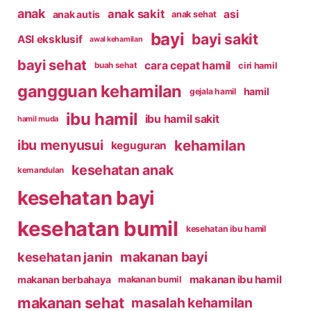
anak
anak sakit
asi
anak autis
anak sehat
bayi
bayi sakit
ASI eksklusif
awal kehamilan
bayi sehat
cara cepat hamil
ciri hamil
buah sehat
gangguan kehamilan
hamil
gejala hamil
ibu hamil
ibu hamil sakit
hamil muda
kehamilan
ibu menyusui
keguguran
kesehatan anak
kemandulan
kesehatan bayi
kesehatan bumil
kesehatan ibu hamil
makanan bayi
kesehatan janin
makanan ibu hamil
makanan berbahaya
makanan bumil
makanan sehat
masalah kehamilan