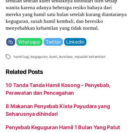
sebulan setelah kuret sebaiknya dihindari oleh setiap
wanita karena adanya beberapa resiko bahaya dari
mereka yang hamil satu bulan setelah kurang diantaranya
keguguran, susah hamil kembali, dan beresiko
menyebabkan kehamilan yang tidak normal.
fb
Whatsapp
Twitter
LinkedIn
Tags
hamil lagi
,
keguguran
,
kuret
,
kuretase
,
masalah kehamilan
Related Posts
10 Tanda Tanda Hamil Kosong – Penyebab,
Perawatan dan Pencegahan
8 Makanan Penyebab Kista Payudara yang
Seharusnya dihindari
Penyebab Keguguran Hamil 1 Bulan Yang Patut