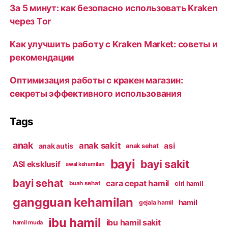
За 5 минут: как безопасно использовать Kraken
через Tor
Как улучшить работу с Kraken Market: советы и
рекомендации
Оптимизация работы с кракен магазин:
секреты эффективного использования
Tags
anak
anak sakit
asi
anak autis
anak sehat
bayi
bayi sakit
ASI eksklusif
awal kehamilan
bayi sehat
cara cepat hamil
ciri hamil
buah sehat
gangguan kehamilan
hamil
gejala hamil
ibu hamil
ibu hamil sakit
hamil muda