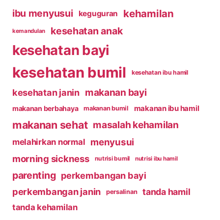
kehamilan
ibu menyusui
keguguran
kesehatan anak
kemandulan
kesehatan bayi
kesehatan bumil
kesehatan ibu hamil
makanan bayi
kesehatan janin
makanan ibu hamil
makanan berbahaya
makanan bumil
makanan sehat
masalah kehamilan
menyusui
melahirkan normal
morning sickness
nutrisi bumil
nutrisi ibu hamil
parenting
perkembangan bayi
perkembangan janin
tanda hamil
persalinan
tanda kehamilan