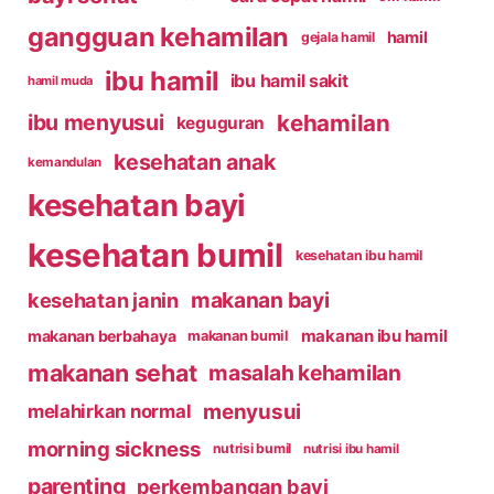
gangguan kehamilan
hamil
gejala hamil
ibu hamil
ibu hamil sakit
hamil muda
kehamilan
ibu menyusui
keguguran
kesehatan anak
kemandulan
kesehatan bayi
kesehatan bumil
kesehatan ibu hamil
makanan bayi
kesehatan janin
makanan ibu hamil
makanan berbahaya
makanan bumil
makanan sehat
masalah kehamilan
menyusui
melahirkan normal
morning sickness
nutrisi bumil
nutrisi ibu hamil
parenting
perkembangan bayi