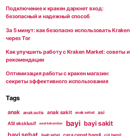
Подключение к кракен даркнет вход:
безопасный и надежный способ
За 5 минут: как безопасно использовать Kraken
через Tor
Как улучшить работу с Kraken Market: советы и
рекомендации
Оптимизация работы с кракен магазин:
секреты эффективного использования
Tags
anak
anak sakit
asi
anak autis
anak sehat
bayi
bayi sakit
ASI eksklusif
awal kehamilan
bayi sehat
cara cepat hamil
ciri hamil
buah sehat