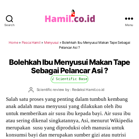
Search
Menu
Hamil.co.id
Home
»
Pasca Hamil
»
Menyusui
»
Bolehkah Ibu Menyusui Makan Tape Sebagai
Pelancar Asi ?
Bolehkah Ibu Menyusui Makan Tape
Sebagai Pelancar Asi ?
√ Scientific Base
Post
Scientific review by : Redaksi Hamil.co.id
author
Salah satu proses yang penting dalam tumbuh kembang
anak adalah masa menyusui yang dilakukan oleh ibu
untuk memberikan air susu ibu kepada bayi. Air susu ibu
atau sering dikenal singkatannya, Asi, menurut Wikipedia
merupakan susu yang diproduksi oleh manusia untuk
konsumsi bayi dan merupakan sumber gizi atau nutrisi