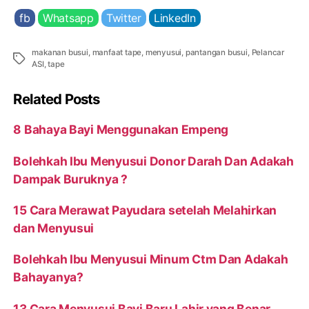
fb
Whatsapp
Twitter
LinkedIn
makanan busui
,
manfaat tape
,
menyusui
,
pantangan busui
,
Pelancar
Tags
ASI
,
tape
Related Posts
8 Bahaya Bayi Menggunakan Empeng
Bolehkah Ibu Menyusui Donor Darah Dan Adakah
Dampak Buruknya ?
15 Cara Merawat Payudara setelah Melahirkan
dan Menyusui
Bolehkah Ibu Menyusui Minum Ctm Dan Adakah
Bahayanya?
13 Cara Menyusui Bayi Baru Lahir yang Benar