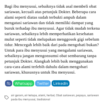
Bagi ibu menyusui, sebaiknya tidak asal membeli obat
sariawan, kecuali atas petunjuk Dokter. Beberapa cara
alami seperti diatas sudah terbukti ampuh dalam
mengatasi sariawan dan tidak memiliki dampat yang
buruk terhadap ibu menyusui. Agar tidak mudah terkena
sariawan, sebaiknya lebih memperhatikan kesehatan
mulut seperti tidak melupakan menggosok gigi sebelum
tidur. Mencegah lebih baik dari pada mengobati bukan?
Untuk para ibu menyusui yang mengalami sariawan,
sebaiknya jangan mengonsumsi obat sembarang tanpa
petunjuk Dokter. Alangkah lebih baik menggunakan
cara-cara alami terlebih dahulu dalam mengobari
sariawan, khususnya untuk Ibu menyusui.
fb
Whatsapp
Twitter
LinkedIn
air garam
,
air kelapa
,
alami
,
herbal
,
Obat sariawan
,
pepaya
,
sariawan
Tags
pada ibu menyusui
,
tradisional