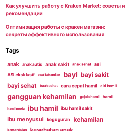
Как улучшить работу с Kraken Market: советы и
рекомендации
Оптимизация работы с кракен магазин:
секреты эффективного использования
Tags
anak
anak sakit
asi
anak autis
anak sehat
bayi
bayi sakit
ASI eksklusif
awal kehamilan
bayi sehat
cara cepat hamil
ciri hamil
buah sehat
gangguan kehamilan
hamil
gejala hamil
ibu hamil
ibu hamil sakit
hamil muda
kehamilan
ibu menyusui
keguguran
kesehatan anak
kemandulan