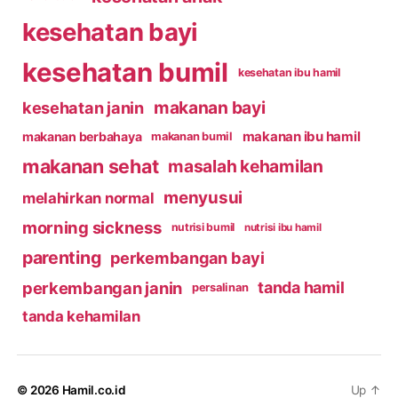
kesehatan bayi
kesehatan bumil
kesehatan ibu hamil
makanan bayi
kesehatan janin
makanan ibu hamil
makanan berbahaya
makanan bumil
makanan sehat
masalah kehamilan
menyusui
melahirkan normal
morning sickness
nutrisi bumil
nutrisi ibu hamil
parenting
perkembangan bayi
perkembangan janin
tanda hamil
persalinan
tanda kehamilan
© 2026
Hamil.co.id
Up
↑