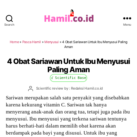
Search
Menu
Hamil.co.id
Home
»
Pasca Hamil
»
Menyusui
»
4 Obat Sariawan Untuk Ibu Menyusui Paling
Aman
4 Obat Sariawan Untuk Ibu Menyusui
Paling Aman
√ Scientific Base
Post
Scientific review by : Redaksi Hamil.co.id
author
Sariwan merupakan salah satu penyakit yang disebabkan
karena kekurang vitamin C. Sariwan tak hanya
menyerang anak-anak dan orang tua, tetapi juga pada ibu
menyusui. Ibu menyusui yang terkena sariwan tentunya
harus berhati-hati dalam memilih obat karena akan
berdampak pada bayi yang disusui. Untuk ibu yang