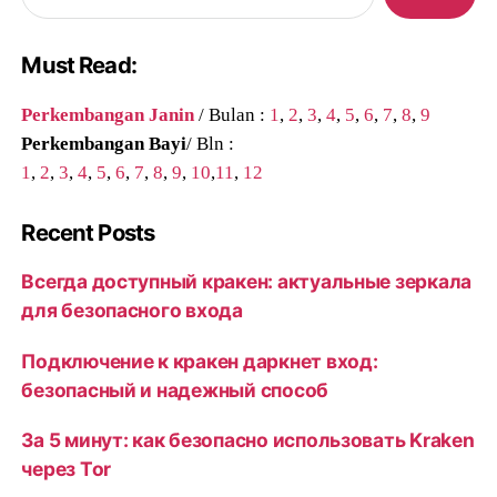
Must Read:
Perkembangan Janin
/ Bulan :
1
,
2
,
3
,
4
,
5
,
6
,
7
,
8
,
9
Perkembangan Bayi
/ Bln :
1
,
2
,
3
,
4
,
5
,
6
,
7
,
8
,
9
,
10
,
11
,
12
Recent Posts
Всегда доступный кракен: актуальные зеркала
для безопасного входа
Подключение к кракен даркнет вход:
безопасный и надежный способ
За 5 минут: как безопасно использовать Kraken
через Tor