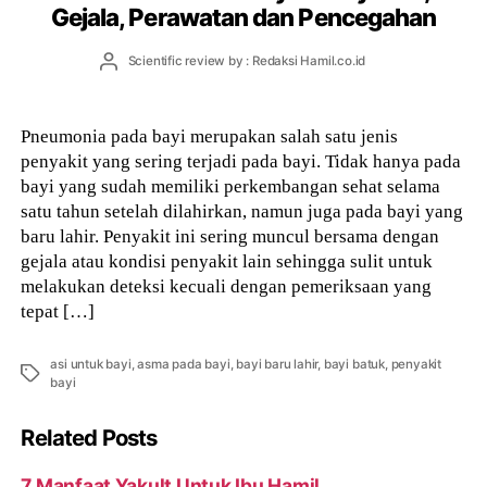
Gejala, Perawatan dan Pencegahan
Post
Scientific review by : Redaksi Hamil.co.id
author
Pneumonia pada bayi merupakan salah satu jenis
penyakit yang sering terjadi pada bayi. Tidak hanya pada
bayi yang sudah memiliki perkembangan sehat selama
satu tahun setelah dilahirkan, namun juga pada bayi yang
baru lahir. Penyakit ini sering muncul bersama dengan
gejala atau kondisi penyakit lain sehingga sulit untuk
melakukan deteksi kecuali dengan pemeriksaan yang
tepat […]
asi untuk bayi
,
asma pada bayi
,
bayi baru lahir
,
bayi batuk
,
penyakit
Tags
bayi
Related Posts
7 Manfaat Yakult Untuk Ibu Hamil