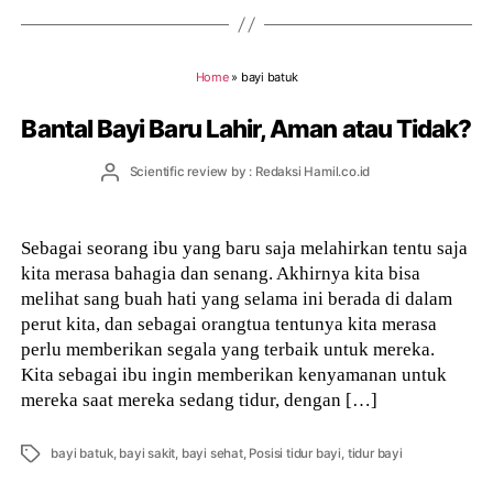
Home
»
bayi batuk
Bantal Bayi Baru Lahir, Aman atau Tidak?
Post
Scientific review by : Redaksi Hamil.co.id
author
Sebagai seorang ibu yang baru saja melahirkan tentu saja
kita merasa bahagia dan senang. Akhirnya kita bisa
melihat sang buah hati yang selama ini berada di dalam
perut kita, dan sebagai orangtua tentunya kita merasa
perlu memberikan segala yang terbaik untuk mereka.
Kita sebagai ibu ingin memberikan kenyamanan untuk
mereka saat mereka sedang tidur, dengan […]
Tags
bayi batuk
,
bayi sakit
,
bayi sehat
,
Posisi tidur bayi
,
tidur bayi