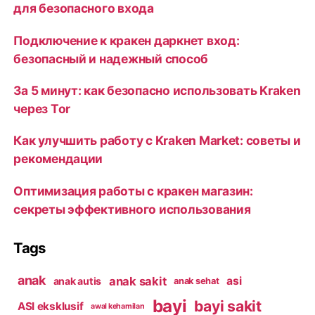
для безопасного входа
Подключение к кракен даркнет вход:
безопасный и надежный способ
За 5 минут: как безопасно использовать Kraken
через Tor
Как улучшить работу с Kraken Market: советы и
рекомендации
Оптимизация работы с кракен магазин:
секреты эффективного использования
Tags
anak
anak sakit
asi
anak autis
anak sehat
bayi
bayi sakit
ASI eksklusif
awal kehamilan