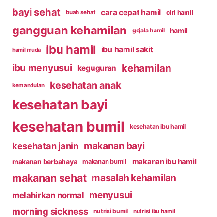
bayi sehat
cara cepat hamil
ciri hamil
buah sehat
gangguan kehamilan
hamil
gejala hamil
ibu hamil
ibu hamil sakit
hamil muda
kehamilan
ibu menyusui
keguguran
kesehatan anak
kemandulan
kesehatan bayi
kesehatan bumil
kesehatan ibu hamil
makanan bayi
kesehatan janin
makanan ibu hamil
makanan berbahaya
makanan bumil
makanan sehat
masalah kehamilan
menyusui
melahirkan normal
morning sickness
nutrisi bumil
nutrisi ibu hamil