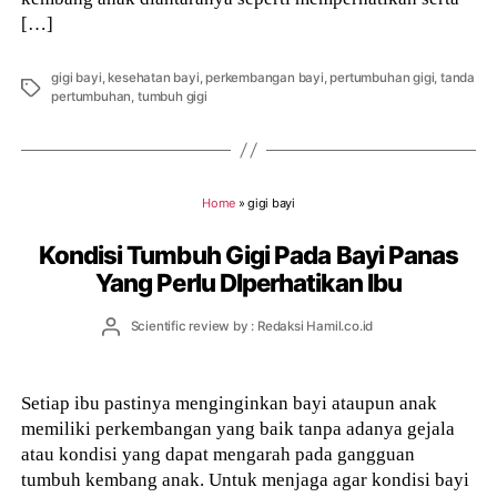
[…]
gigi bayi
,
kesehatan bayi
,
perkembangan bayi
,
pertumbuhan gigi
,
tanda
Tags
pertumbuhan
,
tumbuh gigi
Home
»
gigi bayi
Kondisi Tumbuh Gigi Pada Bayi Panas
Yang Perlu DIperhatikan Ibu
Post
Scientific review by : Redaksi Hamil.co.id
author
Setiap ibu pastinya menginginkan bayi ataupun anak
memiliki perkembangan yang baik tanpa adanya gejala
atau kondisi yang dapat mengarah pada gangguan
tumbuh kembang anak. Untuk menjaga agar kondisi bayi