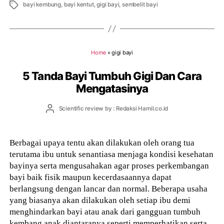
Tags
bayi kembung
,
bayi kentut
,
gigi bayi
,
sembelit bayi
Home
»
gigi bayi
5 Tanda Bayi Tumbuh Gigi Dan Cara
Mengatasinya
Post
Scientific review by : Redaksi Hamil.co.id
author
Berbagai upaya tentu akan dilakukan oleh orang tua
terutama ibu untuk senantiasa menjaga kondisi kesehatan
bayinya serta mengusahakan agar proses perkembangan
bayi baik fisik maupun kecerdasaannya dapat
berlangsung dengan lancar dan normal. Beberapa usaha
yang biasanya akan dilakukan oleh setiap ibu demi
menghindarkan bayi atau anak dari gangguan tumbuh
kembang anak diantaranya seperti memperhatikan serta