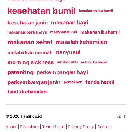
kesehatan bumil
kesehatan ibu hamil
makanan bayi
kesehatan janin
makanan ibu hamil
makanan berbahaya
makanan bumil
makanan sehat
masalah kehamilan
menyusui
melahirkan normal
morning sickness
nutrisi bumil
nutrisi ibu hamil
parenting
perkembangan bayi
perkembangan janin
tanda hamil
persalinan
tanda kehamilan
© 2026
Hamil.co.id
Up
↑
About
|
Disclaimer
|
Term of Use
|
Privacy Policy
|
Contact