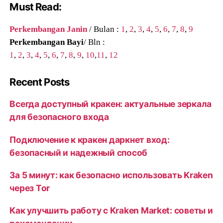
Must Read:
Perkembangan Janin
/ Bulan :
1
,
2
,
3
,
4
,
5
,
6
,
7
,
8
,
9
Perkembangan Bayi
/ Bln :
1
,
2
,
3
,
4
,
5
,
6
,
7
,
8
,
9
,
10
,
11
,
12
Recent Posts
Всегда доступный кракен: актуальные зеркала
для безопасного входа
Подключение к кракен даркнет вход:
безопасный и надежный способ
За 5 минут: как безопасно использовать Kraken
через Tor
Как улучшить работу с Kraken Market: советы и