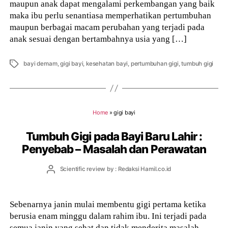
maupun anak dapat mengalami perkembangan yang baik
maka ibu perlu senantiasa memperhatikan pertumbuhan
maupun berbagai macam perubahan yang terjadi pada
anak sesuai dengan bertambahnya usia yang […]
Tags
bayi demam
,
gigi bayi
,
kesehatan bayi
,
pertumbuhan gigi
,
tumbuh gigi
Home
»
gigi bayi
Tumbuh Gigi pada Bayi Baru Lahir :
Penyebab – Masalah dan Perawatan
Post
Scientific review by : Redaksi Hamil.co.id
author
Sebenarnya janin mulai membentu gigi pertama ketika
berusia enam minggu dalam rahim ibu. Ini terjadi pada
semua janin yang sehat dan tidak menderita masalah