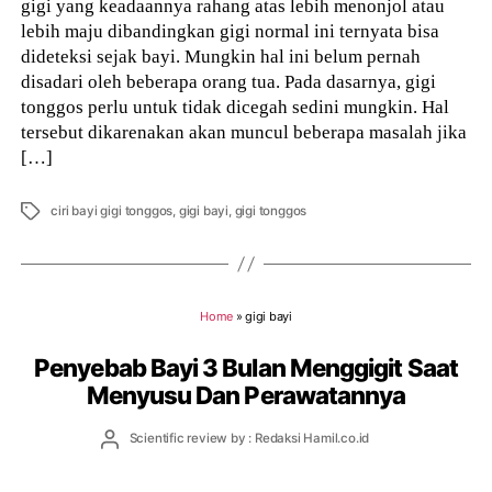
gigi yang keadaannya rahang atas lebih menonjol atau
lebih maju dibandingkan gigi normal ini ternyata bisa
dideteksi sejak bayi. Mungkin hal ini belum pernah
disadari oleh beberapa orang tua. Pada dasarnya, gigi
tonggos perlu untuk tidak dicegah sedini mungkin. Hal
tersebut dikarenakan akan muncul beberapa masalah jika
[…]
Tags
ciri bayi gigi tonggos
,
gigi bayi
,
gigi tonggos
Home
»
gigi bayi
Penyebab Bayi 3 Bulan Menggigit Saat
Menyusu Dan Perawatannya
Post
Scientific review by : Redaksi Hamil.co.id
author