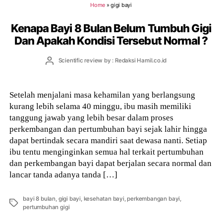
Home
»
gigi bayi
Kenapa Bayi 8 Bulan Belum Tumbuh Gigi
Dan Apakah Kondisi Tersebut Normal ?
Post
Scientific review by : Redaksi Hamil.co.id
author
Setelah menjalani masa kehamilan yang berlangsung
kurang lebih selama 40 minggu, ibu masih memiliki
tanggung jawab yang lebih besar dalam proses
perkembangan dan pertumbuhan bayi sejak lahir hingga
dapat bertindak secara mandiri saat dewasa nanti. Setiap
ibu tentu menginginkan semua hal terkait pertumbuhan
dan perkembangan bayi dapat berjalan secara normal dan
lancar tanda adanya tanda […]
bayi 8 bulan
,
gigi bayi
,
kesehatan bayi
,
perkembangan bayi
,
Tags
pertumbuhan gigi