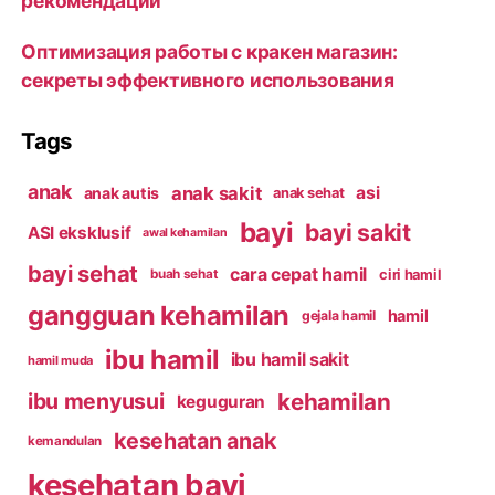
рекомендации
Оптимизация работы с кракен магазин:
секреты эффективного использования
Tags
anak
anak sakit
asi
anak autis
anak sehat
bayi
bayi sakit
ASI eksklusif
awal kehamilan
bayi sehat
cara cepat hamil
ciri hamil
buah sehat
gangguan kehamilan
hamil
gejala hamil
ibu hamil
ibu hamil sakit
hamil muda
kehamilan
ibu menyusui
keguguran
kesehatan anak
kemandulan
kesehatan bayi