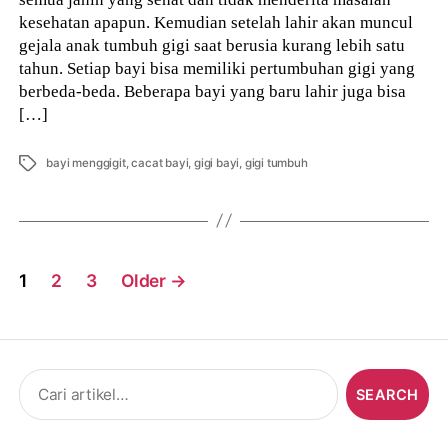
kesehatan apapun. Kemudian setelah lahir akan muncul
gejala anak tumbuh gigi saat berusia kurang lebih satu
tahun. Setiap bayi bisa memiliki pertumbuhan gigi yang
berbeda-beda. Beberapa bayi yang baru lahir juga bisa
[…]
Tags
bayi menggigit
,
cacat bayi
,
gigi bayi
,
gigi tumbuh
Posts
1
2
3
Older
→
navigation
Search
for: