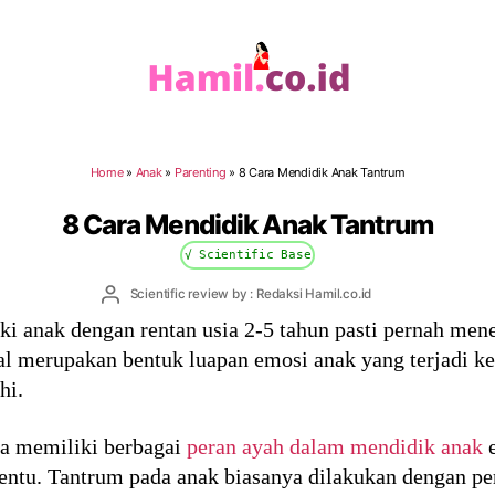
Hamil.co.id
Home
»
Anak
»
Parenting
»
8 Cara Mendidik Anak Tantrum
8 Cara Mendidik Anak Tantrum
√ Scientific Base
Post
Scientific review by : Redaksi Hamil.co.id
author
ki anak dengan rentan usia 2-5 tahun pasti pernah me
l merupakan bentuk luapan emosi anak yang terjadi k
hi.
ya memiliki berbagai
peran ayah dalam mendidik anak
entu. Tantrum pada anak biasanya dilakukan dengan pe