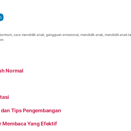
n
tantrum
,
cara mendidik anak
,
gangguan emosional
,
mendidik anak
,
mendidik anak t
rum
uh Normal
tasi
a dan Tips Pengembangan
r Membaca Yang Efektif