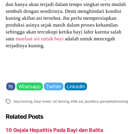
dan hanya akan terjadi dalam tempo singkat serta mudah
sembuh dengan sendirinya. Demi menghindari kondisi
kuning akibat asi tersebut, ibu perlu mempersiapkan
produksi asinya sejak masih dalam proses kehamilan
sehingga akan tercukupi ketika bayi lahir karena salah
satu
manfaat asi untuk bayi
adalah untuk mencegah
terjadinya kuning.
fb
Whatsapp
Twitter
LinkedIn
Tags
bayi kuning
,
bayi rewel
,
ciri kuning
,
efek asi
,
jaundice
,
penyebab kuning
Related Posts
10 Gejala Hepatitis Pada Bayi dan Balita