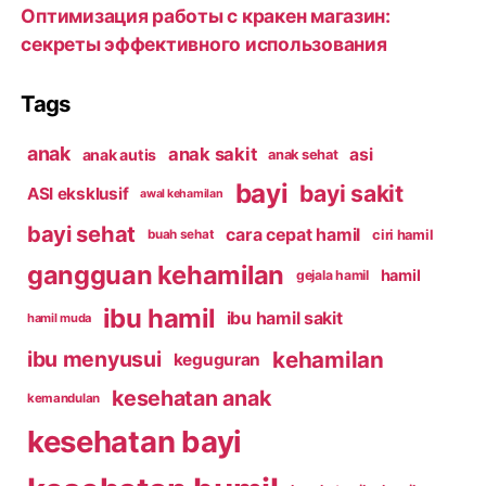
Оптимизация работы с кракен магазин:
секреты эффективного использования
Tags
anak
anak sakit
asi
anak autis
anak sehat
bayi
bayi sakit
ASI eksklusif
awal kehamilan
bayi sehat
cara cepat hamil
ciri hamil
buah sehat
gangguan kehamilan
hamil
gejala hamil
ibu hamil
ibu hamil sakit
hamil muda
kehamilan
ibu menyusui
keguguran
kesehatan anak
kemandulan
kesehatan bayi