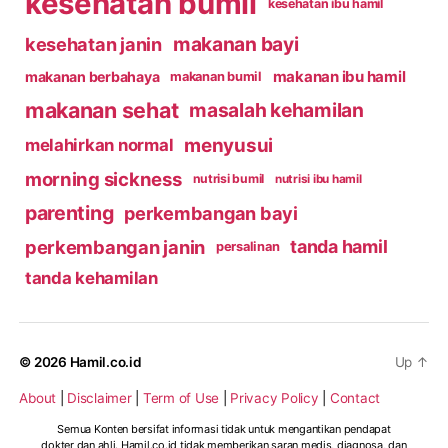
kesehatan bumil
kesehatan ibu hamil
makanan bayi
kesehatan janin
makanan ibu hamil
makanan berbahaya
makanan bumil
makanan sehat
masalah kehamilan
menyusui
melahirkan normal
morning sickness
nutrisi bumil
nutrisi ibu hamil
parenting
perkembangan bayi
perkembangan janin
tanda hamil
persalinan
tanda kehamilan
© 2026
Hamil.co.id
Up
↑
About
|
Disclaimer
|
Term of Use
|
Privacy Policy
|
Contact
Semua Konten bersifat informasi tidak untuk mengantikan pendapat
dokter dan ahli. Hamil.co.id tidak memberikan saran medis, diagnosa, dan