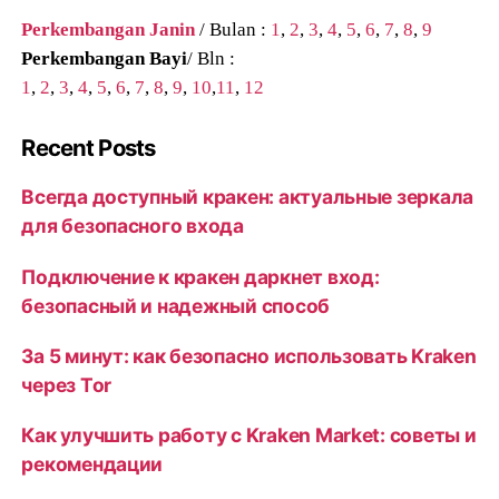
Perkembangan Janin
/ Bulan :
1
,
2
,
3
,
4
,
5
,
6
,
7
,
8
,
9
Perkembangan Bayi
/ Bln :
1
,
2
,
3
,
4
,
5
,
6
,
7
,
8
,
9
,
10
,
11
,
12
Recent Posts
Всегда доступный кракен: актуальные зеркала
для безопасного входа
Подключение к кракен даркнет вход:
безопасный и надежный способ
За 5 минут: как безопасно использовать Kraken
через Tor
Как улучшить работу с Kraken Market: советы и
рекомендации