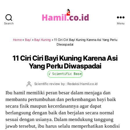
Search
Menu
Hamil.co.id
Home
»
Bayi
»
Bayi Kuning
»
11 Ciri Ciri Bayi Kuning Karena Asi Yang Perlu
Diwaspadai
11 Ciri Ciri Bayi Kuning Karena Asi
Yang Perlu Diwaspadai
√ Scientific Base
Post
Scientific review by : Redaksi Hamil.co.id
author
Ibu hamil memiliki peran besar dalam menjaga dan
membantu pertumbuhan dan perkembangan bayi baik
secara fisik maupun kecerdasannya agar dapat
berlangsung dengan baik dan berjalan secara normal
sesuai dengan usianya. Dalam mendukung tanggung
jawab tersebut, ibu harus selalu memperhatikan kondisi