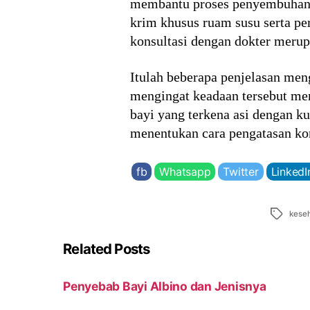
membantu proses penyembuhann
krim khusus ruam susu serta pe
konsultasi dengan dokter merup
Itulah beberapa penjelasan meng
mengingat keadaan tersebut me
bayi yang terkena asi dengan k
menentukan cara pengatasan kond
fb
Whatsapp
Twitter
LinkedI
Tags
keseh
Related Posts
Penyebab Bayi Albino dan Jenisnya