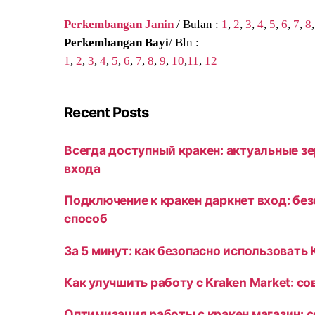
Perkembangan Janin
/ Bulan :
1
,
2
,
3
,
4
,
5
,
6
,
7
,
8
Perkembangan Bayi
/ Bln :
1
,
2
,
3
,
4
,
5
,
6
,
7
,
8
,
9
,
10
,
11
,
12
Recent Posts
Всегда доступный кракен: актуальные зе
входа
Подключение к кракен даркнет вход: бе
способ
За 5 минут: как безопасно использовать 
Как улучшить работу с Kraken Market: с
Оптимизация работы с кракен магазин: 