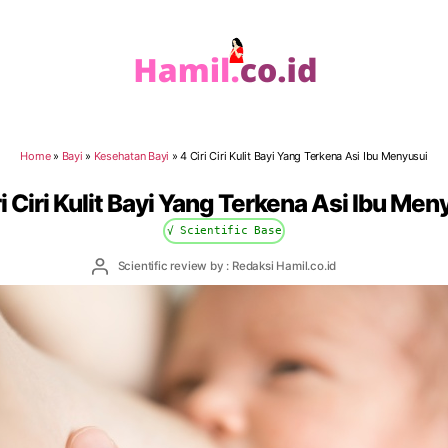
Hamil.co.id
Home
»
Bayi
»
Kesehatan Bayi
»
4 Ciri Ciri Kulit Bayi Yang Terkena Asi Ibu Menyusui
ri Ciri Kulit Bayi Yang Terkena Asi Ibu Men
√ Scientific Base
Post
Scientific review by : Redaksi Hamil.co.id
author