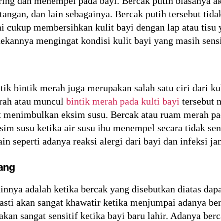
ing dan menempel pada bayi. Bercak putih biasanya ak
 tangan, dan lain sebagainya. Bercak putih tersebut ti
 cukup membersihkan kulit bayi dengan lap atau tisu y
ekannya mengingat kondisi kulit bayi yang masih sensi
tik bintik merah juga merupakan salah satu ciri dari ku
erah atau muncul
bintik merah pada kulti bayi
tersebut m
at menimbulkan eksim susu. Bercak atau ruam merah pa
ksim susu ketika air susu ibu menempel secara tidak se
in seperti adanya reaksi alergi dari bayi dan infeksi ja
lang
i lainnya adalah ketika bercak yang disebutkan diatas da
asti akan sangat khawatir ketika menjumpai adanya ber
kan sangat sensitif ketika bayi baru lahir. Adanya ber