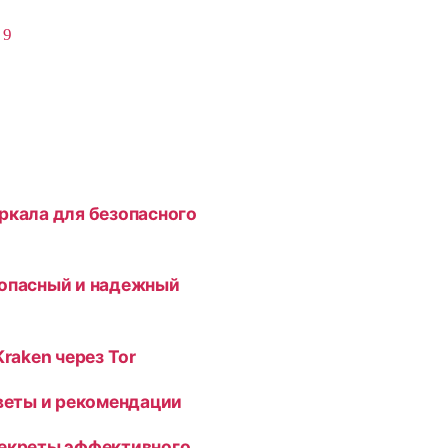
,
9
ркала для безопасного
зопасный и надежный
Kraken через Tor
оветы и рекомендации
секреты эффективного