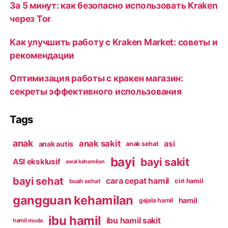
За 5 минут: как безопасно использовать Kraken
через Tor
Как улучшить работу с Kraken Market: советы и
рекомендации
Оптимизация работы с кракен магазин:
секреты эффективного использования
Tags
anak
anak sakit
asi
anak autis
anak sehat
bayi
bayi sakit
ASI eksklusif
awal kehamilan
bayi sehat
cara cepat hamil
ciri hamil
buah sehat
gangguan kehamilan
hamil
gejala hamil
ibu hamil
ibu hamil sakit
hamil muda