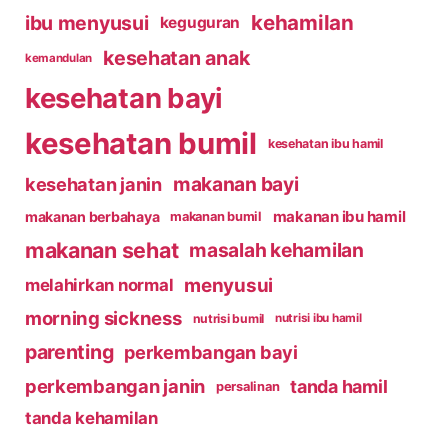
kehamilan
ibu menyusui
keguguran
kesehatan anak
kemandulan
kesehatan bayi
kesehatan bumil
kesehatan ibu hamil
makanan bayi
kesehatan janin
makanan ibu hamil
makanan berbahaya
makanan bumil
makanan sehat
masalah kehamilan
menyusui
melahirkan normal
morning sickness
nutrisi bumil
nutrisi ibu hamil
parenting
perkembangan bayi
perkembangan janin
tanda hamil
persalinan
tanda kehamilan