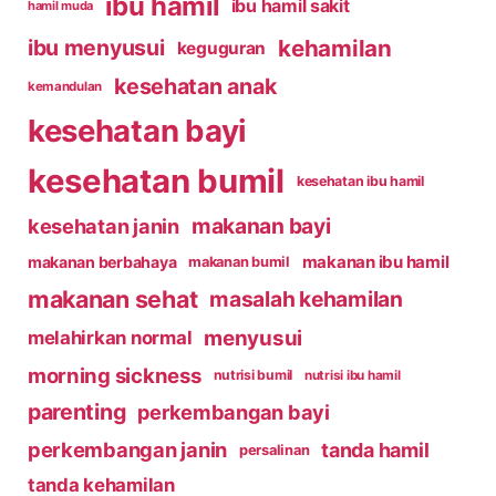
ibu hamil
ibu hamil sakit
hamil muda
kehamilan
ibu menyusui
keguguran
kesehatan anak
kemandulan
kesehatan bayi
kesehatan bumil
kesehatan ibu hamil
makanan bayi
kesehatan janin
makanan ibu hamil
makanan berbahaya
makanan bumil
makanan sehat
masalah kehamilan
menyusui
melahirkan normal
morning sickness
nutrisi bumil
nutrisi ibu hamil
parenting
perkembangan bayi
perkembangan janin
tanda hamil
persalinan
tanda kehamilan