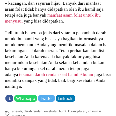
– kacangan, dan sayuran hijau. Banyak dari manfaat
asam folat tidak hanya didapatkan oleh ibu hamil saja
tetapi ada juga banyak
manfaat asam folat untuk ibu
menyusui
yang bisa didapatkan.
Jadi itulah beberapa jenis dari vitamin penambah darah
untuk ibu hamil yang bisa saya bagikan informasinya
untuk membantu Anda yang memiliki masalah dalam hal
kekurangan sel darah merah. Tetap perhatikan kondisi
kesehatan Anda karena ada banyak faktor yang bisa
menurunkan kesehatan Anda selama kehamilan bukan
hanya kekurangan sel darah merah tetapi juga
adanya
tekanan darah rendah saat hamil 9 bulan
juga bisa
memiliki dampak yang tidak baik bagi kesehatan Anda
nantinya.
fb
Whatsapp
Twitter
LinkedIn
anemia
,
darah rendah
,
kesehatan bumil
,
kurang darah
,
vitamin A
,
Tags
vitamin c