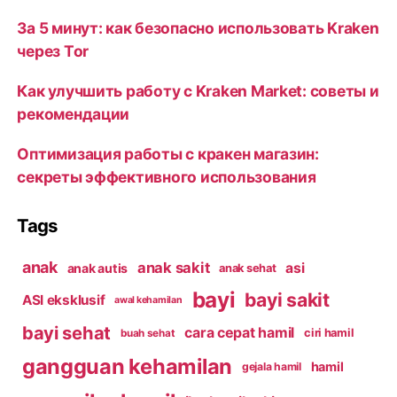
За 5 минут: как безопасно использовать Kraken
через Tor
Как улучшить работу с Kraken Market: советы и
рекомендации
Оптимизация работы с кракен магазин:
секреты эффективного использования
Tags
anak
anak sakit
asi
anak autis
anak sehat
bayi
bayi sakit
ASI eksklusif
awal kehamilan
bayi sehat
cara cepat hamil
ciri hamil
buah sehat
gangguan kehamilan
hamil
gejala hamil