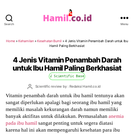
Search
Menu
Hamil.co.id
Home
»
Kehamilan
»
Kesehatan Bumil
»
4 Jenis Vitamin Penambah Darah untuk Ibu
Hamil Paling Berkhasiat
4 Jenis Vitamin Penambah Darah
untuk Ibu Hamil Paling Berkhasiat
√ Scientific Base
Post
Scientific review by : Redaksi Hamil.co.id
author
Vitamin penambah darah untuk ibu hamil tentunya akan
sangat diperlukan apalagi bagi seorang ibu hamil yang
memiliki masalah kekurangan darah namun memiliki
banyak aktifitas untuk dilakukan. Permasalahan
anemia
pada ibu hamil
sangat penting untuk segera diatasi
karena hal ini akan mempengaruhi kesehatan para ibu