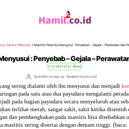
Hamil.co.id
sca Hamil
»
Menyusui
»
Mastitis Pada Ibu Menyusui : Penyebab – Gejala – Perawatan dan
 Menyusui : Penyebab – Gejala – Perawa
√ Scientific Base
Post
Scientific review by : Redaksi Hamil.co.id
author
 yang sering dialami oleh ibu menyusui dan menjadi
ko
jaringan pada satu atau dua payudara mengalami perada
erjadi pada bagian payudara secara menyeluruh atau se
akan terlihat merah, sangat sakit, sakit ketika disentu
an dan pembengkakan pada mastitis bisa disebabkan ole
a mastitis sering disertai dengan demam tinggi. (baca: