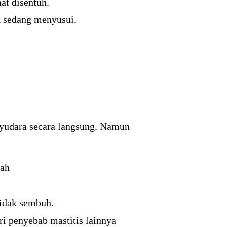
at disentuh.
ak sedang menyusui.
ayudara secara langsung. Namun
mah
tidak sembuh.
i penyebab mastitis lainnya