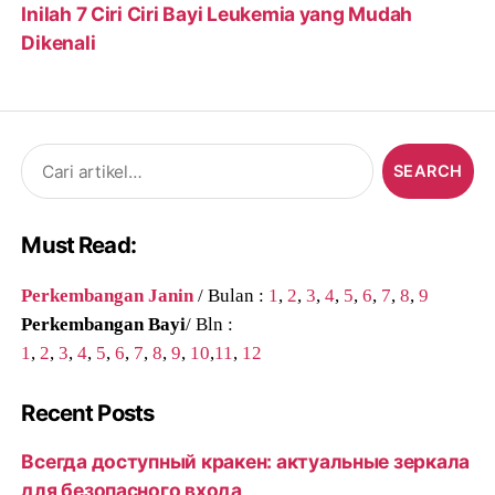
Inilah 7 Ciri Ciri Bayi Leukemia yang Mudah
Dikenali
Search
for:
Must Read:
Perkembangan Janin
/ Bulan :
1
,
2
,
3
,
4
,
5
,
6
,
7
,
8
,
9
Perkembangan Bayi
/ Bln :
1
,
2
,
3
,
4
,
5
,
6
,
7
,
8
,
9
,
10
,
11
,
12
Recent Posts
Всегда доступный кракен: актуальные зеркала
для безопасного входа