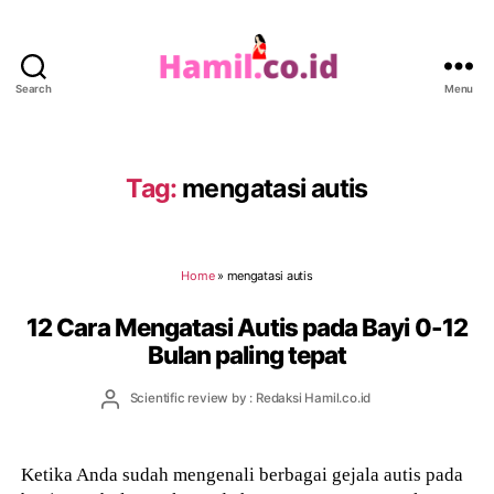
Search
Menu
Hamil.co.id
Tag:
mengatasi autis
Home
»
mengatasi autis
12 Cara Mengatasi Autis pada Bayi 0-12
Bulan paling tepat
Post
Scientific review by : Redaksi Hamil.co.id
author
Ketika Anda sudah mengenali berbagai gejala autis pada