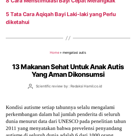
8 Cara Menstimulasi Bayi Cepat Merangkak
5 Tata Cara Aqiqah Bayi Laki-laki yang Perlu
diketahui
Home
»
mengatasi autis
13 Makanan Sehat Untuk Anak Autis
Yang Aman Dikonsumsi
Post
Scientific review by : Redaksi Hamil.co.id
author
Kondisi autisme setiap tahunnya selalu mengalami
perkembangan dalam hal jumlah penderita di seluruh
dunia menurut data dari UNESCO pada penelitian tahun
2011 yang menyatakan bahwa prevelensi penyandang
autisme di seluruh dunia adalah 6 dari 1000 orang.