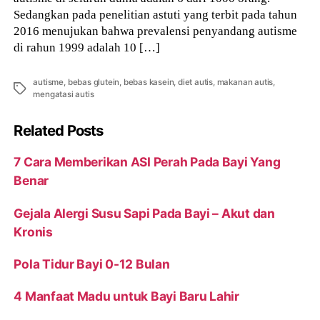
Sedangkan pada penelitian astuti yang terbit pada tahun
2016 menujukan bahwa prevalensi penyandang autisme
di rahun 1999 adalah 10 […]
autisme
,
bebas glutein
,
bebas kasein
,
diet autis
,
makanan autis
,
Tags
mengatasi autis
Related Posts
7 Cara Memberikan ASI Perah Pada Bayi Yang
Benar
Gejala Alergi Susu Sapi Pada Bayi – Akut dan
Kronis
Pola Tidur Bayi 0-12 Bulan
4 Manfaat Madu untuk Bayi Baru Lahir