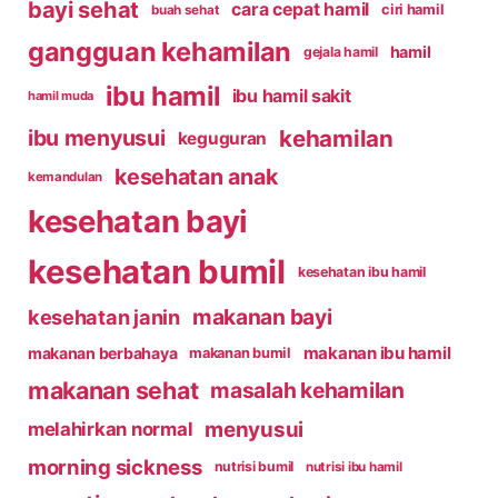
bayi sehat
cara cepat hamil
ciri hamil
buah sehat
gangguan kehamilan
hamil
gejala hamil
ibu hamil
ibu hamil sakit
hamil muda
kehamilan
ibu menyusui
keguguran
kesehatan anak
kemandulan
kesehatan bayi
kesehatan bumil
kesehatan ibu hamil
makanan bayi
kesehatan janin
makanan ibu hamil
makanan berbahaya
makanan bumil
makanan sehat
masalah kehamilan
menyusui
melahirkan normal
morning sickness
nutrisi bumil
nutrisi ibu hamil