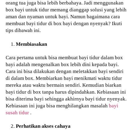
orang tua juga bisa lebih berbahaya. Jadi menggunakan
box bayi untuk tidur memang dianggap solusi yang lebih
aman dan nyaman untuk bayi. Namun bagaimana cara
membuat bayi tidur di box bayi dengan nyenyak? Ikuti
tips dibawah ini.
Membiasakan
Cara pertama untuk bisa membuat bayi tidur dalam box
bayi adalah mengenalkan box lebih dini kepada bayi.
Cara ini bisa dilakukan dengan meletakkan bayi sendiri
di dalam box. Membiarkan bayi menikmati waktu tidur
mereka atau waktu bermain sendiri. Kemudian biarkan
bayi tidur di box tanpa harus dipindahkan. Kebiasaan ini
bisa diterima bayi sehingga akhirnya bayi tidur nyenyak.
Kebiasaan ini juga bisa menghilangkan masalah
bayi
susah tidur
.
Perhatikan akses cahaya