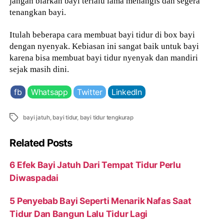
jangan biarkan bayi terlalu lama menangis dan segera
tenangkan bayi.
Itulah beberapa cara membuat bayi tidur di box bayi
dengan nyenyak. Kebiasan ini sangat baik untuk bayi
karena bisa membuat bayi tidur nyenyak dan mandiri
sejak masih dini.
fb
Whatsapp
Twitter
LinkedIn
Tags
bayi jatuh
,
bayi tidur
,
bayi tidur tengkurap
Related Posts
6 Efek Bayi Jatuh Dari Tempat Tidur Perlu
Diwaspadai
5 Penyebab Bayi Seperti Menarik Nafas Saat
Tidur Dan Bangun Lalu Tidur Lagi