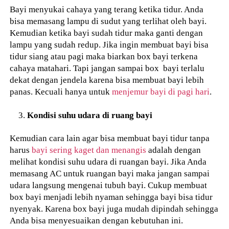
Bayi menyukai cahaya yang terang ketika tidur. Anda
bisa memasang lampu di sudut yang terlihat oleh bayi.
Kemudian ketika bayi sudah tidur maka ganti dengan
lampu yang sudah redup. Jika ingin membuat bayi bisa
tidur siang atau pagi maka biarkan box bayi terkena
cahaya matahari. Tapi jangan sampai box bayi terlalu
dekat dengan jendela karena bisa membuat bayi lebih
panas. Kecuali hanya untuk
menjemur bayi di pagi hari
.
Kondisi suhu udara di ruang bayi
Kemudian cara lain agar bisa membuat bayi tidur tanpa
harus
bayi sering kaget dan menangis
adalah dengan
melihat kondisi suhu udara di ruangan bayi. Jika Anda
memasang AC untuk ruangan bayi maka jangan sampai
udara langsung mengenai tubuh bayi. Cukup membuat
box bayi menjadi lebih nyaman sehingga bayi bisa tidur
nyenyak. Karena box bayi juga mudah dipindah sehingga
Anda bisa menyesuaikan dengan kebutuhan ini.