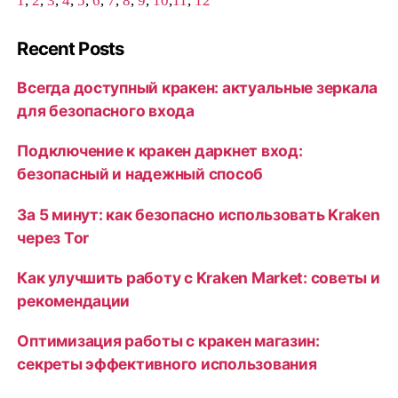
Recent Posts
Всегда доступный кракен: актуальные зеркала
для безопасного входа
Подключение к кракен даркнет вход:
безопасный и надежный способ
За 5 минут: как безопасно использовать Kraken
через Tor
Как улучшить работу с Kraken Market: советы и
рекомендации
Оптимизация работы с кракен магазин:
секреты эффективного использования