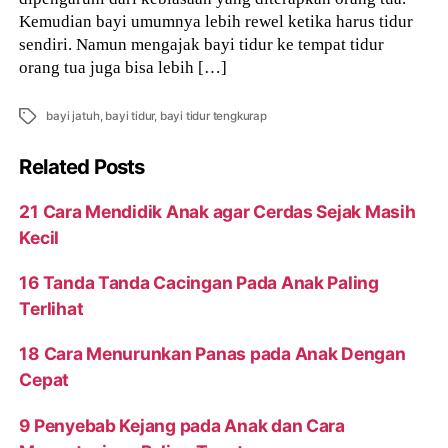
Kemudian bayi umumnya lebih rewel ketika harus tidur
sendiri. Namun mengajak bayi tidur ke tempat tidur
orang tua juga bisa lebih […]
Tags
bayi jatuh
,
bayi tidur
,
bayi tidur tengkurap
Related Posts
21 Cara Mendidik Anak agar Cerdas Sejak Masih
Kecil
16 Tanda Tanda Cacingan Pada Anak Paling
Terlihat
18 Cara Menurunkan Panas pada Anak Dengan
Cepat
9 Penyebab Kejang pada Anak dan Cara