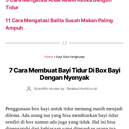
Tidur
11 Cara Mengatasi Balita Susah Makan Paling
Ampuh
Home
»
bayi tidur tengkurap
7 Cara Membuat Bayi Tidur Di Box Bayi
Dengan Nyenyak
Post
Scientific review by : Redaksi Hamil.co.id
author
Penggunaan box bayi untuk tidur memang masih menjadi
dilema. Ada orang tua yang bisa membiarkan bayi tidur
sendiri di box namun ada juga yang tidak. Hal ini bisa
dipengaruhi dari kebiasaan yang diterapkan orang tua.