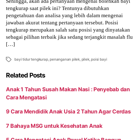
Sehingga, akan ada pertanyaan mengenai bolehkah bayi
tengkurap saat pilek ini? Tentunya dibutuhkan
pengetahuan dan analisa yang lebih dalam mengenai
jawaban akurat tentang pertanyaan tersebut. Posisi
tengkurap merupakan salah satu posisi yang dinyatakan
sebagai pilihan terbaik jika sedang terjangkit masalah flu
[…]
Tags
bayi tidur tengkurap
,
penanganan pilek
,
pilek
,
poisi bayi
Related Posts
Anak 1 Tahun Susah Makan Nasi : Penyebab dan
Cara Mengatasi
9 Cara Mendidik Anak Usia 2 Tahun Agar Cerdas
7 Bahaya MSG untuk Kesehatan Anak
5 Cara Mengatasi Anak Rewel Ketika Bangun