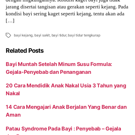
jarang disertai tangisan atau gerakan seperti kejang. Pada
kondisi bayi sering kaget seperti kejang, tentu akan ada
[…]
Tags
bayi kejang
,
bayi sakit
,
bayi tidur
,
bayi tidur tengkurap
Related Posts
Bayi Muntah Setelah Minum Susu Formula:
Gejala-Penyebab dan Penanganan
20 Cara Mendidik Anak Nakal Usia 3 Tahun yang
Nakal
14 Cara Mengajari Anak Berjalan Yang Benar dan
Aman
Patau Syndrome Pada Bayi : Penyebab – Gejala