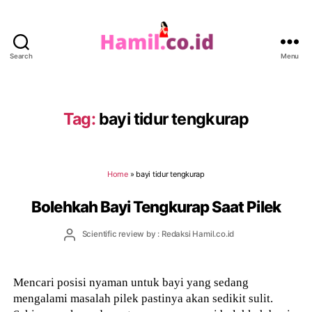
Search
Menu
Hamil.co.id
Tag:
bayi tidur tengkurap
Home
»
bayi tidur tengkurap
Bolehkah Bayi Tengkurap Saat Pilek
Post
Scientific review by : Redaksi Hamil.co.id
author
Mencari posisi nyaman untuk bayi yang sedang
mengalami masalah pilek pastinya akan sedikit sulit.