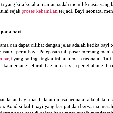
rti yang kita ketahui namun sudah memiliki usia yang 
mulai sejak
proses kehamilan
terjadi. Bayi neonatal memi
 pada bayi
tama dan dapat dilihat dengan jelas adalah ketika bayi 
pusat di perut bayi. Pelepasan tali pusar memang menja
n bayi
yang paling singkat ini atau masa neonatal. Tal
etika memang seluruh bagian dari sisa penghubung ibu 
andakan bayi masih dalam masa neonatal adalah ketika 
n. Kondisi kulit bayi yang keriput dan berwarna mer
i yang pada saat di dalam kandungan masih mendapatka