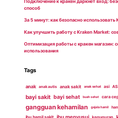
Подключение к кракен даркнет вход: бе
способ
За 5 минут: как безопасно использовать 
Как улучшить работу с Kraken Market: с
Оптимизация работы с кракен магазин: 
использования
Tags
anak
anak sakit
asi
ASI
anak autis
anak sehat
bayi sakit
bayi sehat
cara ce
buah sehat
gangguan kehamilan
ham
gejala hamil
ibu menyusui
ibu hamil sakit
keguguran