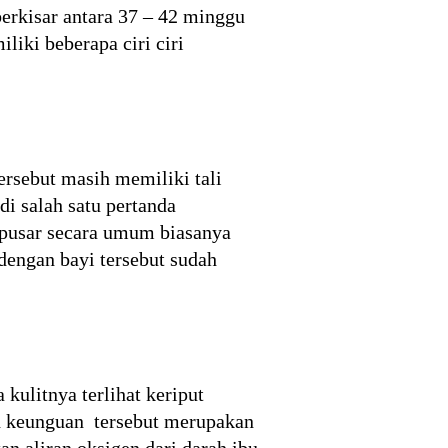
berkisar antara 37 – 42 minggu
liki beberapa ciri ciri
tersebut masih memiliki tali
di salah satu pertanda
i pusar secara umum biasanya
dengan bayi tersebut sudah
kulitnya terlihat keriput
ah keunguan tersebut merupakan
n aliran oksigen dari darah ibu