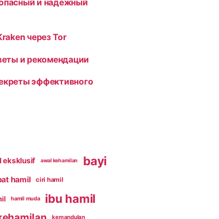
зопасный и надежный
Kraken через Tor
оветы и рекомендации
секреты эффективного
bayi
 eksklusif
awal kehamilan
pat hamil
ciri hamil
ibu hamil
il
hamil muda
kehamilan
kemandulan