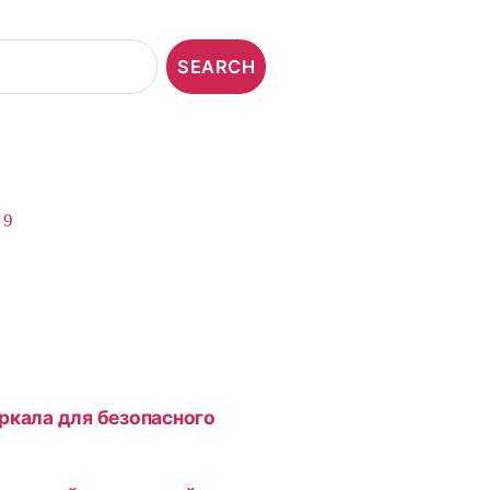
,
9
ркала для безопасного