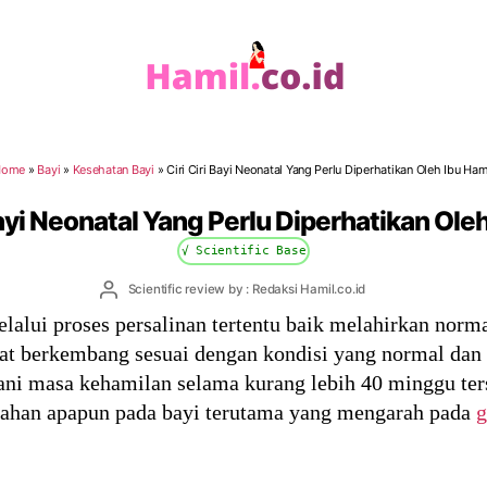
Hamil.co.id
Home
»
Bayi
»
Kesehatan Bayi
»
Ciri Ciri Bayi Neonatal Yang Perlu Diperhatikan Oleh Ibu Ham
Bayi Neonatal Yang Perlu Diperhatikan Ole
√ Scientific Base
Post
Scientific review by : Redaksi Hamil.co.id
author
elalui proses persalinan tertentu baik melahirkan norma
t berkembang sesuai dengan kondisi yang normal dan s
lani masa kehamilan selama kurang lebih 40 minggu ters
ahan apapun pada bayi terutama yang mengarah pada
g