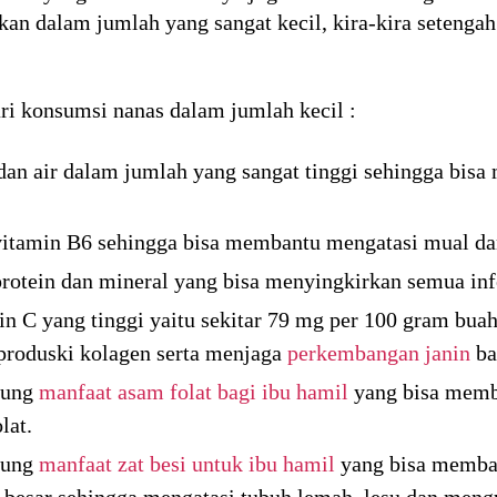
n dalam jumlah yang sangat kecil, kira-kira setengah
ari konsumsi nanas dalam jumlah kecil :
an air dalam jumlah yang sangat tinggi sehingga bisa 
itamin B6 sehingga bisa membantu mengatasi mual dan
otein dan mineral yang bisa menyingkirkan semua infe
 C yang tinggi yaitu sekitar 79 mg per 100 gram buah
produski kolagen serta menjaga
perkembangan janin
ba
dung
manfaat asam folat bagi ibu hamil
yang bisa memba
lat.
dung
manfaat zat besi untuk ibu hamil
yang bisa memba
h besar sehingga mengatasi tubuh lemah, lesu dan meng