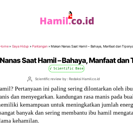
Hamil.co.id
Home
»
Gaya Hidup
»
Pantangan
»
Makan Nanas Saat Hamil – Bahaya, Manfaat dan Tipsny
Nanas Saat Hamil – Bahaya, Manfaat dan 
√ Scientific Base
Post
Scientific review by : Redaksi Hamil.co.id
author
mil? Pertanyaan ini paling sering dilontarkan oleh i
anis dan menyegarkan. kandungan rasa manis pada buah 
emiliki kemampuan untuk meningkatkan jumlah energi
sangat banyak dan sering membantu ibu hamil mengat
elama kehamilan.