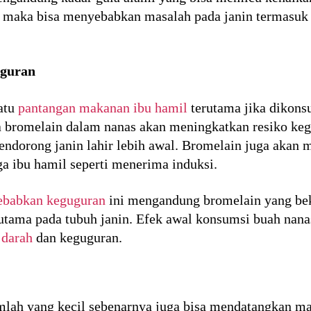
 maka bisa menyebabkan masalah pada janin termasuk 
uguran
atu
pantangan makanan ibu hamil
terutama jika dikons
 bromelain dalam nanas akan meningkatkan resiko ke
endorong janin lahir lebih awal. Bromelain juga akan 
ga ibu hamil seperti menerima induksi.
babkan keguguran
ini mengandung bromelain yang be
utama pada tubuh janin. Efek awal konsumsi buah nana
 darah
dan keguguran.
lah yang kecil sebenarnya juga bisa mendatangkan ma