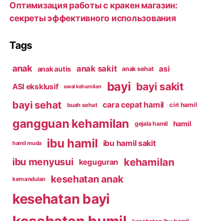
Оптимизация работы с кракен магазин:
секреты эффективного использования
Tags
anak
anak sakit
asi
anak autis
anak sehat
bayi
bayi sakit
ASI eksklusif
awal kehamilan
bayi sehat
cara cepat hamil
ciri hamil
buah sehat
gangguan kehamilan
hamil
gejala hamil
ibu hamil
ibu hamil sakit
hamil muda
kehamilan
ibu menyusui
keguguran
kesehatan anak
kemandulan
kesehatan bayi