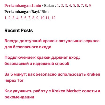
Perkembangan Janin
/ Bulan :
1
,
2
,
3
,
4
,
5
,
6
,
7
,
8
,
9
Perkembangan Bayi
/ Bln :
1
,
2
,
3
,
4
,
5
,
6
,
7
,
8
,
9
,
10
,
11
,
12
Recent Posts
Всегда доступный кракен: актуальные зеркала
для безопасного входа
Подключение к кракен даркнет вход:
безопасный и надежный способ
За 5 минут: как безопасно использовать Kraken
через Tor
Как улучшить работу с Kraken Market: советы и
рекомендации