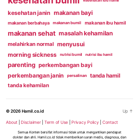
kesehatan bumil
kesehatan ibu hamil
makanan bayi
kesehatan janin
makanan ibu hamil
makanan berbahaya
makanan bumil
makanan sehat
masalah kehamilan
menyusui
melahirkan normal
morning sickness
nutrisi bumil
nutrisi ibu hamil
parenting
perkembangan bayi
perkembangan janin
tanda hamil
persalinan
tanda kehamilan
© 2026
Hamil.co.id
Up
↑
About
|
Disclaimer
|
Term of Use
|
Privacy Policy
|
Contact
Semua Konten bersifat informasi tidak untuk mengantikan pendapat
dokter dan ahli. Hamil.co.id tidak memberikan saran medis, diagnosa, dan