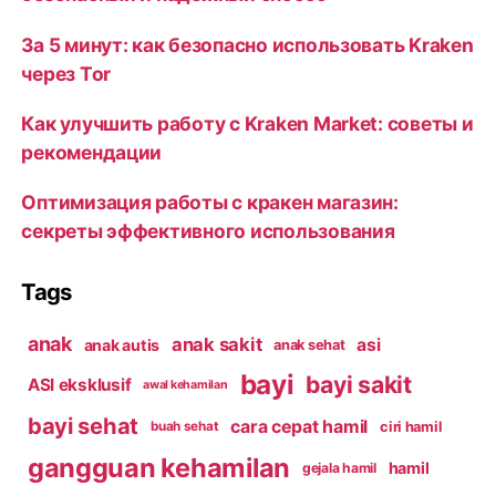
За 5 минут: как безопасно использовать Kraken
через Tor
Как улучшить работу с Kraken Market: советы и
рекомендации
Оптимизация работы с кракен магазин:
секреты эффективного использования
Tags
anak
anak sakit
asi
anak autis
anak sehat
bayi
bayi sakit
ASI eksklusif
awal kehamilan
bayi sehat
cara cepat hamil
ciri hamil
buah sehat
gangguan kehamilan
hamil
gejala hamil