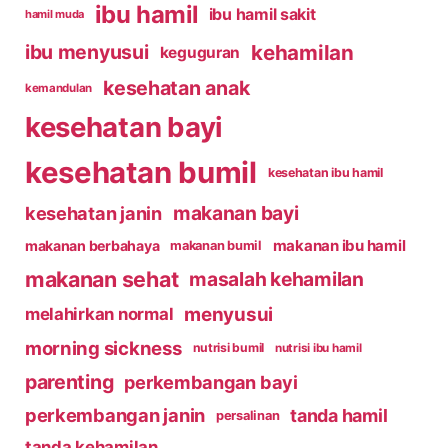
ibu hamil
ibu hamil sakit
hamil muda
kehamilan
ibu menyusui
keguguran
kesehatan anak
kemandulan
kesehatan bayi
kesehatan bumil
kesehatan ibu hamil
makanan bayi
kesehatan janin
makanan ibu hamil
makanan berbahaya
makanan bumil
makanan sehat
masalah kehamilan
menyusui
melahirkan normal
morning sickness
nutrisi bumil
nutrisi ibu hamil
parenting
perkembangan bayi
perkembangan janin
tanda hamil
persalinan
tanda kehamilan