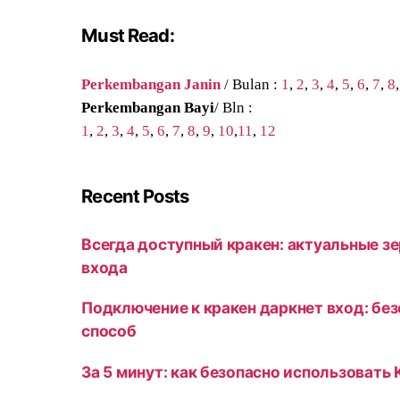
Must Read:
Perkembangan Janin
/ Bulan :
1
,
2
,
3
,
4
,
5
,
6
,
7
,
8
Perkembangan Bayi
/ Bln :
1
,
2
,
3
,
4
,
5
,
6
,
7
,
8
,
9
,
10
,
11
,
12
Recent Posts
Всегда доступный кракен: актуальные зе
входа
Подключение к кракен даркнет вход: бе
способ
За 5 минут: как безопасно использовать 