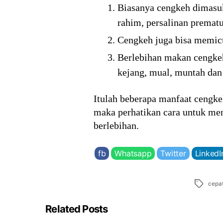
Biasanya cengkeh dimasu
rahim, persalinan premat
Cengkeh juga bisa memicu 
Berlebihan makan cengkeh
kejang, mual, muntah dan 
Itulah beberapa manfaat cengke
maka perhatikan cara untuk me
berlebihan.
fb
Whatsapp
Twitter
LinkedI
Tags
cepat
Related Posts