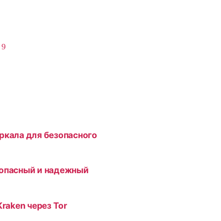
,
9
ркала для безопасного
зопасный и надежный
Kraken через Tor