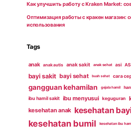
Как улучшить работу с Kraken Market: с
Оптимизация работы с кракен магазин: 
использования
Tags
anak
anak sakit
asi
ASI
anak autis
anak sehat
bayi sakit
bayi sehat
cara ce
buah sehat
gangguan kehamilan
ham
gejala hamil
ibu menyusui
ibu hamil sakit
keguguran
kesehatan bay
kesehatan anak
kesehatan bumil
kesehatan ibu ham