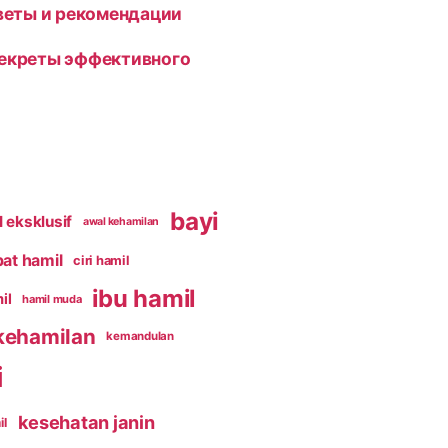
оветы и рекомендации
секреты эффективного
bayi
 eksklusif
awal kehamilan
pat hamil
ciri hamil
ibu hamil
il
hamil muda
kehamilan
kemandulan
i
kesehatan janin
il