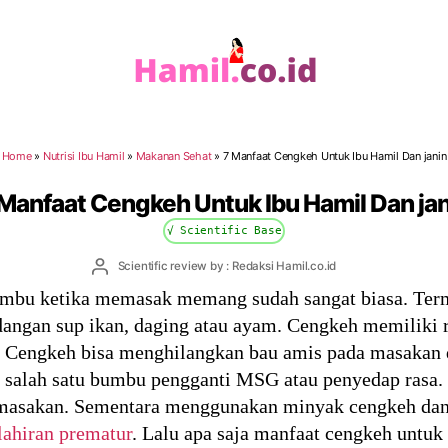
Hamil.co.id
Home
»
Nutrisi Ibu Hamil
»
Makanan Sehat
»
7 Manfaat Cengkeh Untuk Ibu Hamil Dan janin
 Manfaat Cengkeh Untuk Ibu Hamil Dan jan
√ Scientific Base
Post
Scientific review by : Redaksi Hamil.co.id
author
umbu ketika memasak memang sudah sangat biasa. Te
ngan sup ikan, daging atau ayam. Cengkeh memiliki r
. Cengkeh bisa menghilangkan bau amis pada masakan
 salah satu bumbu pengganti MSG atau penyedap rasa.
 masakan. Sementara menggunakan minyak cengkeh dan
lahiran prematur
. Lalu apa saja manfaat cengkeh untuk 