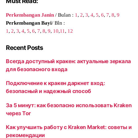
Must Read:
Perkembangan Janin
/ Bulan :
1
,
2
,
3
,
4
,
5
,
6
,
7
,
8
,
9
Perkembangan Bayi
/ Bln :
1
,
2
,
3
,
4
,
5
,
6
,
7
,
8
,
9
,
10
,
11
,
12
Recent Posts
Всегда доступный кракен: актуальные зеркала
для безопасного входа
Подключение к кракен даркнет вход:
безопасный и надежный способ
За 5 минут: как безопасно использовать Kraken
через Tor
Как улучшить работу с Kraken Market: советы и
рекомендации