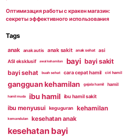
Оптимизация работы с кракен магазин:
секреты эффективного использования
Tags
anak
anak sakit
asi
anak autis
anak sehat
bayi
bayi sakit
ASI eksklusif
awal kehamilan
bayi sehat
cara cepat hamil
ciri hamil
buah sehat
gangguan kehamilan
hamil
gejala hamil
ibu hamil
ibu hamil sakit
hamil muda
kehamilan
ibu menyusui
keguguran
kesehatan anak
kemandulan
kesehatan bayi