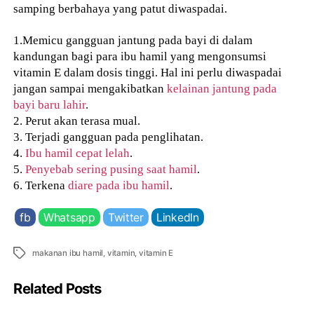
samping berbahaya yang patut diwaspadai.
1.Memicu gangguan jantung pada bayi di dalam
kandungan bagi para ibu hamil yang mengonsumsi
vitamin E dalam dosis tinggi. Hal ini perlu diwaspadai
jangan sampai mengakibatkan
kelainan jantung pada
bayi baru lahir
.
2. Perut akan terasa mual.
3. Terjadi gangguan pada penglihatan.
4.
Ibu hamil cepat lelah
.
5.
Penyebab sering pusing saat hamil
.
6. Terkena
diare pada ibu hamil
.
fb
Whatsapp
Twitter
LinkedIn
Tags
makanan ibu hamil
,
vitamin
,
vitamin E
Related Posts