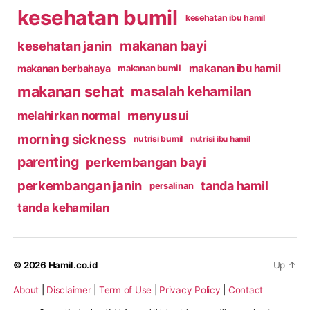
kesehatan bumil
kesehatan ibu hamil
makanan bayi
kesehatan janin
makanan ibu hamil
makanan berbahaya
makanan bumil
makanan sehat
masalah kehamilan
menyusui
melahirkan normal
morning sickness
nutrisi bumil
nutrisi ibu hamil
parenting
perkembangan bayi
perkembangan janin
tanda hamil
persalinan
tanda kehamilan
© 2026
Hamil.co.id
Up
↑
About
|
Disclaimer
|
Term of Use
|
Privacy Policy
|
Contact