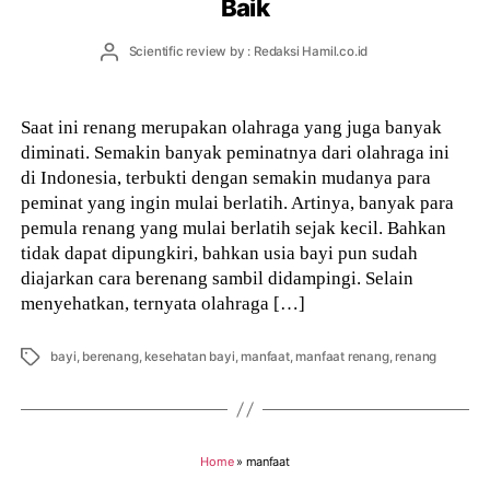
Baik
Post
Scientific review by : Redaksi Hamil.co.id
author
Saat ini renang merupakan olahraga yang juga banyak
diminati. Semakin banyak peminatnya dari olahraga ini
di Indonesia, terbukti dengan semakin mudanya para
peminat yang ingin mulai berlatih. Artinya, banyak para
pemula renang yang mulai berlatih sejak kecil. Bahkan
tidak dapat dipungkiri, bahkan usia bayi pun sudah
diajarkan cara berenang sambil didampingi. Selain
menyehatkan, ternyata olahraga […]
Tags
bayi
,
berenang
,
kesehatan bayi
,
manfaat
,
manfaat renang
,
renang
Home
»
manfaat