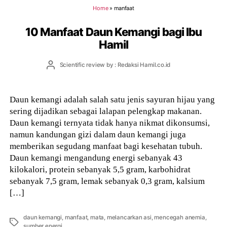
Home
»
manfaat
10 Manfaat Daun Kemangi bagi Ibu
Hamil
Post
Scientific review by : Redaksi Hamil.co.id
author
Daun kemangi adalah salah satu jenis sayuran hijau yang
sering dijadikan sebagai lalapan pelengkap makanan.
Daun kemangi ternyata tidak hanya nikmat dikonsumsi,
namun kandungan gizi dalam daun kemangi juga
memberikan segudang manfaat bagi kesehatan tubuh.
Daun kemangi mengandung energi sebanyak 43
kilokalori, protein sebanyak 5,5 gram, karbohidrat
sebanyak 7,5 gram, lemak sebanyak 0,3 gram, kalsium
[…]
daun kemangi
,
manfaat
,
mata
,
melancarkan asi
,
mencegah anemia
,
Tags
sumber energi