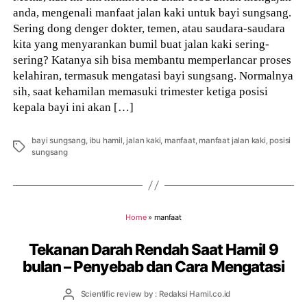
anda, mengenali manfaat jalan kaki untuk bayi sungsang.
Sering dong denger dokter, temen, atau saudara-saudara
kita yang menyarankan bumil buat jalan kaki sering-
sering? Katanya sih bisa membantu memperlancar proses
kelahiran, termasuk mengatasi bayi sungsang. Normalnya
sih, saat kehamilan memasuki trimester ketiga posisi
kepala bayi ini akan […]
bayi sungsang
,
ibu hamil
,
jalan kaki
,
manfaat
,
manfaat jalan kaki
,
posisi
Tags
sungsang
Home
»
manfaat
Tekanan Darah Rendah Saat Hamil 9
bulan – Penyebab dan Cara Mengatasi
Post
Scientific review by : Redaksi Hamil.co.id
author