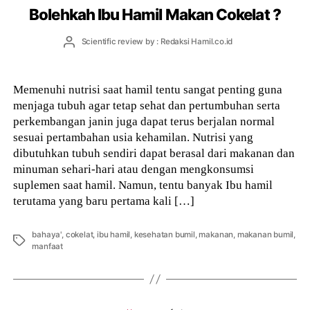
Bolehkah Ibu Hamil Makan Cokelat ?
Post
Scientific review by : Redaksi Hamil.co.id
author
Memenuhi nutrisi saat hamil tentu sangat penting guna
menjaga tubuh agar tetap sehat dan pertumbuhan serta
perkembangan janin juga dapat terus berjalan normal
sesuai pertambahan usia kehamilan. Nutrisi yang
dibutuhkan tubuh sendiri dapat berasal dari makanan dan
minuman sehari-hari atau dengan mengkonsumsi
suplemen saat hamil. Namun, tentu banyak Ibu hamil
terutama yang baru pertama kali […]
bahaya'
,
cokelat
,
ibu hamil
,
kesehatan bumil
,
makanan
,
makanan bumil
,
Tags
manfaat