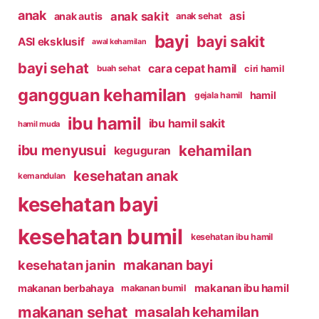
anak
anak sakit
asi
anak autis
anak sehat
bayi
bayi sakit
ASI eksklusif
awal kehamilan
bayi sehat
cara cepat hamil
ciri hamil
buah sehat
gangguan kehamilan
hamil
gejala hamil
ibu hamil
ibu hamil sakit
hamil muda
kehamilan
ibu menyusui
keguguran
kesehatan anak
kemandulan
kesehatan bayi
kesehatan bumil
kesehatan ibu hamil
makanan bayi
kesehatan janin
makanan ibu hamil
makanan berbahaya
makanan bumil
makanan sehat
masalah kehamilan