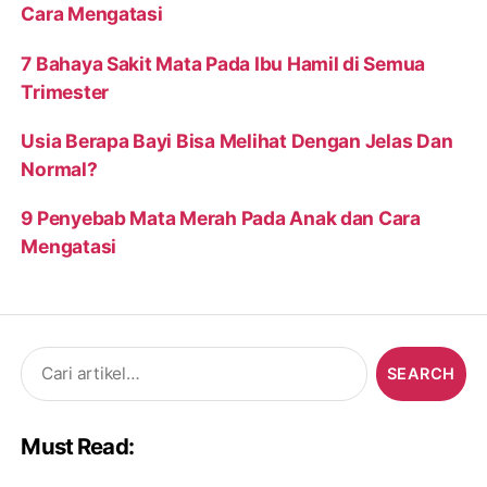
Cara Mengatasi
7 Bahaya Sakit Mata Pada Ibu Hamil di Semua
Trimester
Usia Berapa Bayi Bisa Melihat Dengan Jelas Dan
Normal?
9 Penyebab Mata Merah Pada Anak dan Cara
Mengatasi
Search
for:
Must Read: