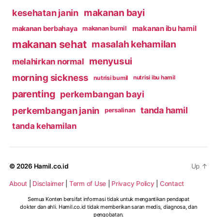
makanan bayi
kesehatan janin
makanan ibu hamil
makanan berbahaya
makanan bumil
makanan sehat
masalah kehamilan
menyusui
melahirkan normal
morning sickness
nutrisi bumil
nutrisi ibu hamil
parenting
perkembangan bayi
perkembangan janin
tanda hamil
persalinan
tanda kehamilan
© 2026
Hamil.co.id
Up
↑
About
|
Disclaimer
|
Term of Use
|
Privacy Policy
|
Contact
Semua Konten bersifat informasi tidak untuk mengantikan pendapat
dokter dan ahli. Hamil.co.id tidak memberikan saran medis, diagnosa, dan
pengobatan.