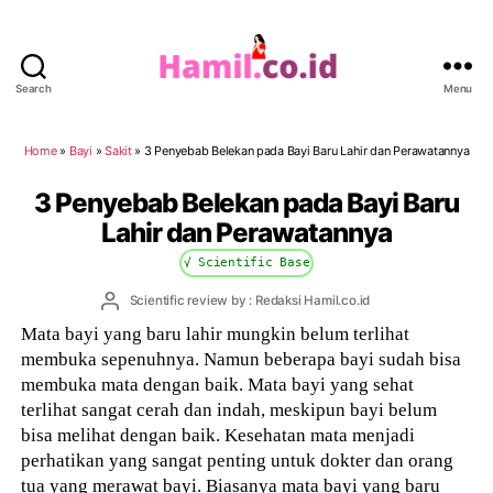
Search
Menu
Hamil.co.id
Home
»
Bayi
»
Sakit
»
3 Penyebab Belekan pada Bayi Baru Lahir dan Perawatannya
3 Penyebab Belekan pada Bayi Baru
Lahir dan Perawatannya
√ Scientific Base
Post
Scientific review by : Redaksi Hamil.co.id
author
Mata bayi yang baru lahir mungkin belum terlihat
membuka sepenuhnya. Namun beberapa bayi sudah bisa
membuka mata dengan baik. Mata bayi yang sehat
terlihat sangat cerah dan indah, meskipun bayi belum
bisa melihat dengan baik. Kesehatan mata menjadi
perhatikan yang sangat penting untuk dokter dan orang
tua yang merawat bayi. Biasanya mata bayi yang baru