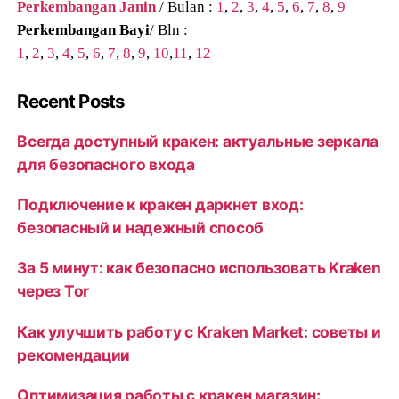
Perkembangan Janin
/ Bulan :
1
,
2
,
3
,
4
,
5
,
6
,
7
,
8
,
9
Perkembangan Bayi
/ Bln :
1
,
2
,
3
,
4
,
5
,
6
,
7
,
8
,
9
,
10
,
11
,
12
Recent Posts
Всегда доступный кракен: актуальные зеркала
для безопасного входа
Подключение к кракен даркнет вход:
безопасный и надежный способ
За 5 минут: как безопасно использовать Kraken
через Tor
Как улучшить работу с Kraken Market: советы и
рекомендации
Оптимизация работы с кракен магазин: