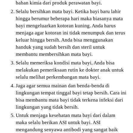
bahan kimia dari produk perawatan bayi.
Selalu bersihkan mata bayi. Ketika bayi baru lahir
hingga berumur beberapa hari maka biasanya mata
bayi mengeluarkan kotoran kuning. Anda harus
menjaga agar kotoran ini tidak menumpuk dan terus
keluar hingga bersih. Anda bisa menggunakan
handuk yang sudah bersih dan steril untuk
membantu membersihkan mata bayi.
Selalu memeriksa kondisi mata bayi, Anda bisa
melakukan pemeriksaan rutin ke dokter anak untuk
selalu melihat perkembangan mata bayi.
Jaga agar semua mainan dan benda-benda di
lingkungan tempat tinggal bayi tetap bersih. Cara ini
bisa membantu mata bayi tidak terkena infeksi dari
lingkungan yang tidak bersih.
Untuk menjaga kesehatan mata bayi dari dalam
maka selalu berikan ASI untuk bayi. ASI
mengandung senyawa antibodi yang sangat baik