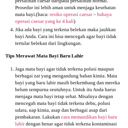
persalinan caesar daripada persalinan normal.
Prosedur ini lebih aman untuk menjaga kesehatan
mata bayi.(baca:
resiko operasi caesar
–
bahaya
operasi caesar yang ke 4 kali
)
Jika ada bayi yang terkena belekan maka jauhkan
bayi Anda. Cara ini bisa mencegah agar bayi tidak
tertular belekan dari lingkungan.
Tips Merawat Mata Bayi Baru Lahir
Jaga mata bayi agar tidak terkena polusi maupun
berbagai zat yang mengandung bahan kimia. Mata
bayi yang baru lahir masih berkembang dan mereka
belum sempurna seutuhnya. Untuk itu Anda harus
menjaga mata bayi tetap sehat. Misalnya dengan
mencegah mata bayi tidak terkena debu, polusi
udara, uap kimia, asap dan berbagai asap dari
pembakaran. Lakukan
cara memandikan bayi baru
lahir
dengan benar agar tidak terkena kontaminasi