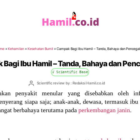
Hamil.co.id
me
»
Kehamilan
»
Kesehatan Bumil
»
Campak Bagi Ibu Hamil – Tanda, Bahaya dan Pencega
Bagi Ibu Hamil – Tanda, Bahaya dan Pe
√ Scientific Base
Post
Scientific review by : Redaksi Hamil.co.id
author
kan penyakit menular yang disebabkan oleh in
yerang siapa saja; anak-anak, dewasa, termasuk ibu 
angat berbahaya terutama pada
perkembangan janin
.