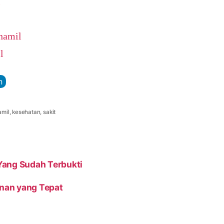
l
 hamil
l
n
amil
,
kesehatan
,
sakit
Yang Sudah Terbukti
nan yang Tepat