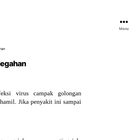
Menu
han
ncegahan
feksi virus campak golongan
hamil. Jika penyakit ini sampai