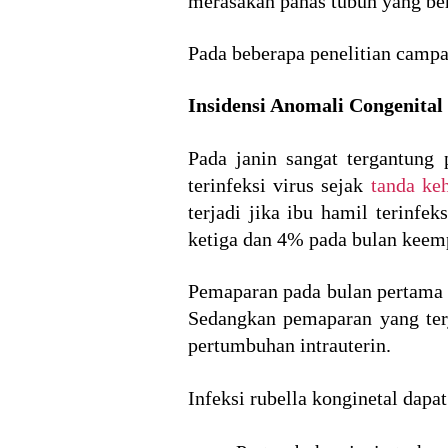
merasakan panas tubuh yang ber
Pada beberapa penelitian campa
Insidensi Anomali Congenital
Pada janin sangat tergantung
terinfeksi virus sejak
tanda ke
terjadi jika ibu hamil terinf
ketiga dan 4% pada bulan keem
Pemaparan pada bulan pertama k
Sedangkan pemaparan yang terj
pertumbuhan intrauterin.
Infeksi rubella konginetal dap